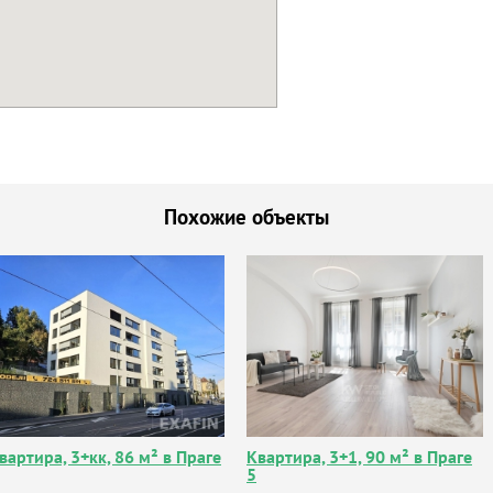
Похожие объекты
вартира, 3+кк, 86 м² в Праге
Квартира, 3+1, 90 м² в Праге
5