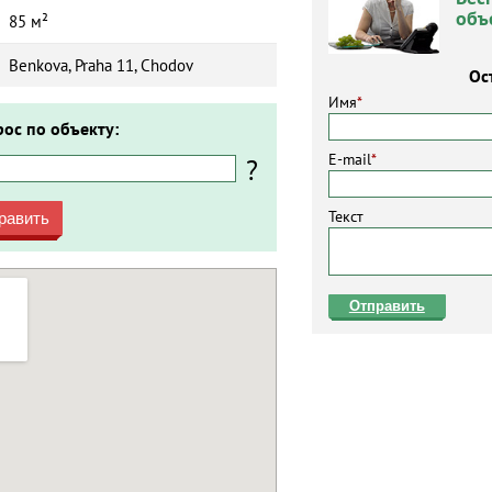
объ
85 м²
Benkova, Praha 11, Chodov
Ос
Имя
*
рос по объекту:
E-mail
*
?
Текст
равить
Отправить