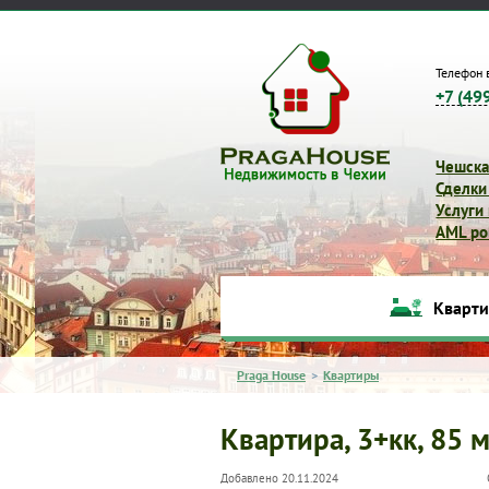
Телефон 
+7 (49
Чешска
Сделки
Услуги
AML pol
Кварт
Praga House
>
Квартиры
Квартира, 3+кк, 85 м
Добавлено 20.11.2024