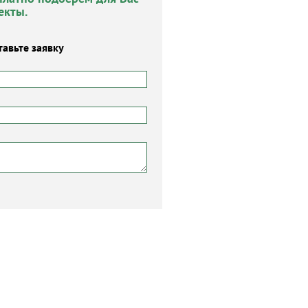
екты.
тавьте заявку