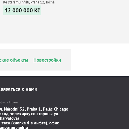
Ke starému hřišti, Praha 12, Točná
12 000 000
Kč
ские объекты
Новостройки
Связаться с нами
фис в Праге
л. Národní 32, Praha 1, Palác Chicago
вход через арку со стороны ул.
harvátova)
 этаж (кнопка 4 в лифте), офис
апротив лифта