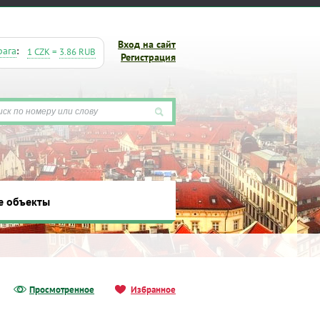
Вход на сайт
рага
:
1 CZK
=
3.86 RUB
Регистрация
е объекты
ты
Просмотренное
Избранное