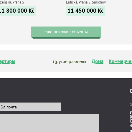
zeňská, Praha 5
Lidická, Praha 5, Smíchov
11 800 000
Kč
11 450 000
Kč
Еще похожие объекты
артиры
Дома
Коммерче
Другие разделы
О
у
(
C
4
н