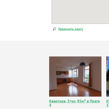
Увеличить карту
Квартира, 3+кк, 95м² в Праге
К
4
5