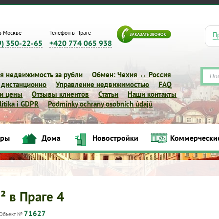
в Москве
Телефон в Праге
П
9) 350-22-65
+420 774 065 938
я недвижимость за рубли
Обмен: Чехия ↔ Россия
 дистанционно
Управление недвижимостью
FAQ
 и цены
Отзывы клиентов
Статьи
Наши контакты
itika i GDPR
Podmínky ochrany osobních údajů
иры
Дома
Новостройки
Коммерчески
Квартиры
Дома
Новостройки
Коммерческие объек
² в Праге 4
71627
Объект №