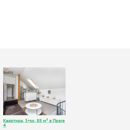
Квартира, 3+кк, 88 м² в Праге
4