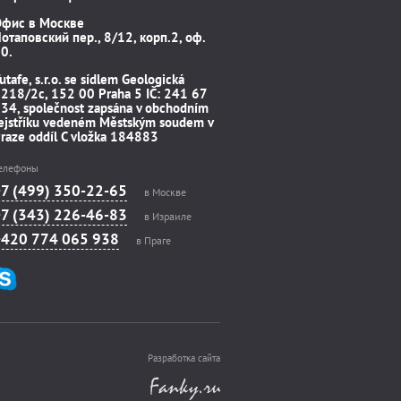
Офис в Москве
отаповский пер., 8/12, корп.2, оф.
0.
utafe, s.r.o. se sídlem Geologická
218/2c, 152 00 Praha 5 IČ: 241 67
34, společnost zapsána v obchodním
ejstříku vedeném Městským soudem v
raze oddíl C vložka 184883
елефоны
+7 (499) 350-22-65
в Москве
+7 (343) 226-46-83
в Израиле
+420 774 065 938
в Праге
Разработка сайта