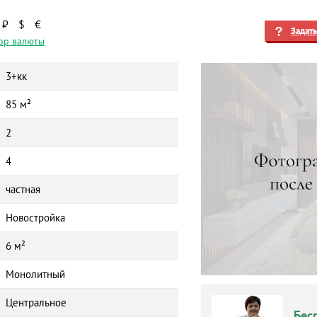
₽
$
€
Задат
ор валюты
3+кк
85 м²
2
4
частная
Новостройка
6 м²
Монолитный
Центральное
Бес