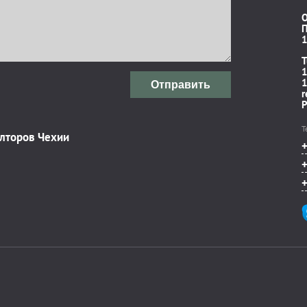
П
1
T
1
1
Отправить
r
P
Т
элторов Чехии