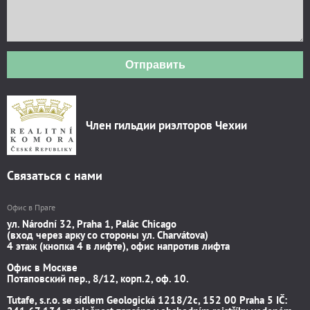
Отправить
Член гильдии риэлторов Чехии
Связаться с нами
Офис в Праге
ул. Národní 32, Praha 1, Palác Chicago
(вход через арку со стороны ул. Charvátova)
4 этаж (кнопка 4 в лифте), офис напротив лифта
Офис в Москве
Потаповский пер., 8/12, корп.2, оф. 10.
Tutafe, s.r.o. se sídlem Geologická 1218/2c, 152 00 Praha 5 IČ: