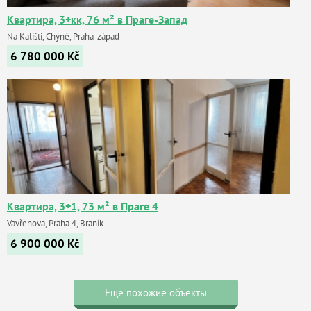
Квартира, 3+кк, 76 м² в Праге-Запад
Na Kališti, Chýně, Praha-západ
6 780 000
Kč
Квартира, 3+1, 73 м² в Праге 4
Vavřenova, Praha 4, Braník
6 900 000
Kč
Еще похожие объекты