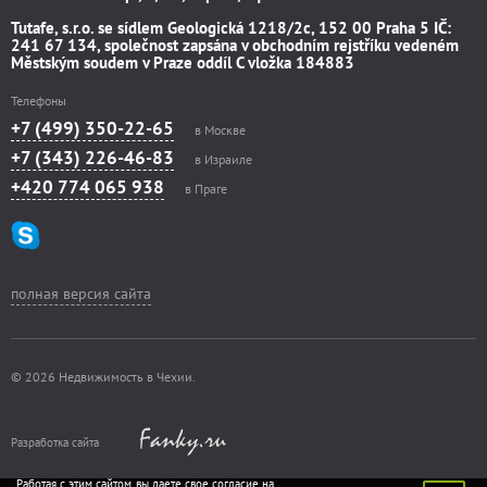
Tutafe, s.r.o. se sídlem Geologická 1218/2c, 152 00 Praha 5 IČ:
241 67 134, společnost zapsána v obchodním rejstříku vedeném
Městským soudem v Praze oddíl C vložka 184883
Телефоны
+7 (499) 350-22-65
в Москве
+7 (343) 226-46-83
в Израиле
+420 774 065 938
в Праге
полная версия сайта
© 2026 Недвижимость в Чехии.
Разработка сайта
Работая с этим сайтом, вы даете свое согласие на