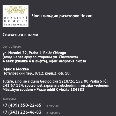
Член гильдии риэлторов Чехии
Связаться с нами
Офис в Праге
ул. Národní 32, Praha 1, Palác Chicago
(вход через арку со стороны ул. Charvátova)
4 этаж (кнопка 4 в лифте), офис напротив лифта
Офис в Москве
Потаповский пер., 8/12, корп.2, оф. 10.
Tutafe, s.r.o. se sídlem Geologická 1218/2c, 152 00 Praha 5 IČ:
241 67 134, společnost zapsána v obchodním rejstříku vedeném
Městským soudem v Praze oddíl C vložka 184883
Телефоны
+7 (499) 350-22-65
в Москве
+7 (343) 226-46-83
в Израиле