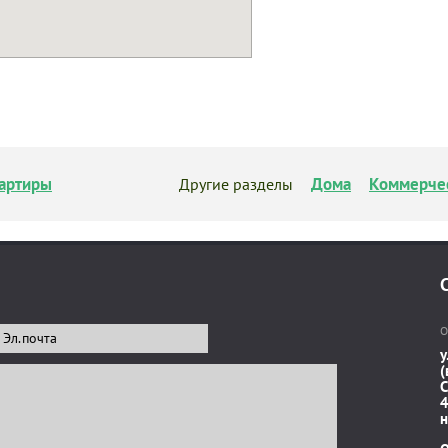
артиры
Дома
Коммерче
Другие разделы
О
у
(
C
4
н