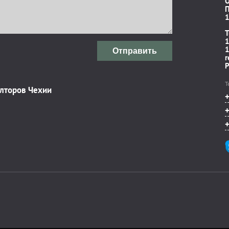
П
1
T
1
1
Отправить
r
P
Т
элторов Чехии