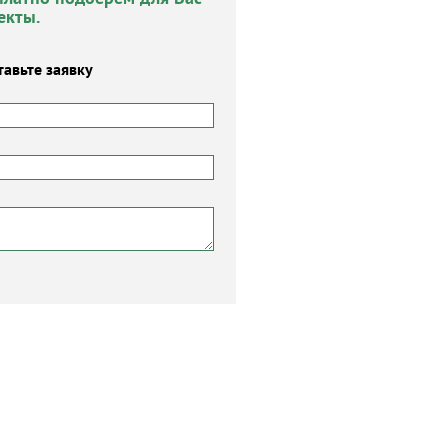
екты.
тавьте заявку