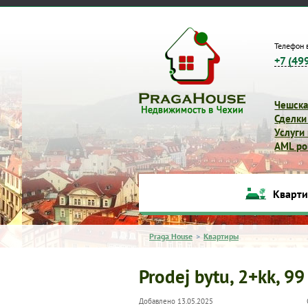
Телефон 
+7 (49
Чешска
Сделки
Услуги
AML pol
Кварт
Praga House
>
Квартиры
Prodej bytu, 2+kk, 99
Добавлено 13.05.2025