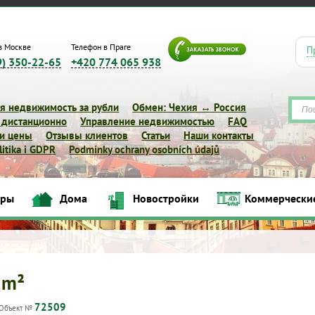
в Москве
Телефон в Праге
П
9) 350-22-65
+420 774 065 938
я недвижимость за рубли
Обмен: Чехия ↔ Россия
 дистанционно
Управление недвижимостью
FAQ
 и цены
Отзывы клиентов
Статьи
Наши контакты
itika i GDPR
Podmínky ochrany osobních údajů
Квартиры
Дома
Новостройки
Коммерческие объек
иры
Дома
Новостройки
Коммерчески
 m²
72509
Объект №