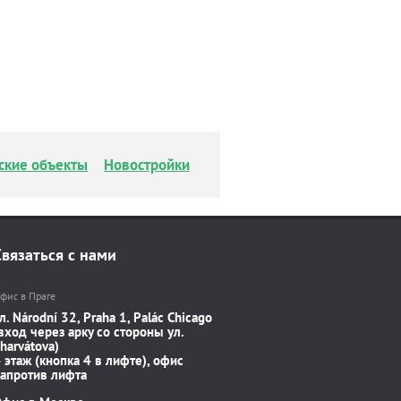
ские объекты
Новостройки
Связаться с нами
фис в Праге
л. Národní 32, Praha 1, Palác Chicago
вход через арку со стороны ул.
harvátova)
 этаж (кнопка 4 в лифте), офис
апротив лифта