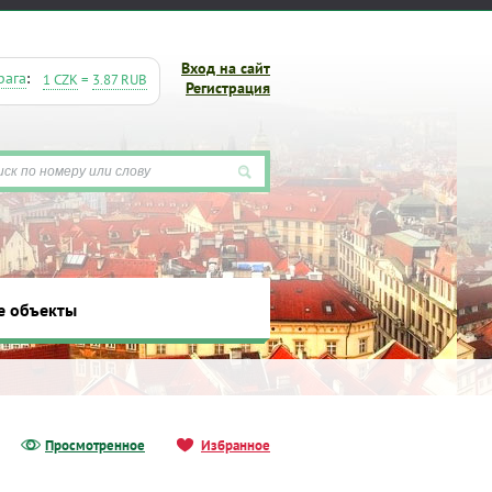
Вход на сайт
рага
:
1 CZK
=
3.87 RUB
Регистрация
ты
е объекты
Просмотренное
Избранное