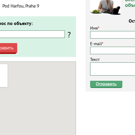
объ
Pod Harfou, Praha 9
Ос
рос по объекту:
Имя
*
?
E-mail
*
равить
Текст
Отправить