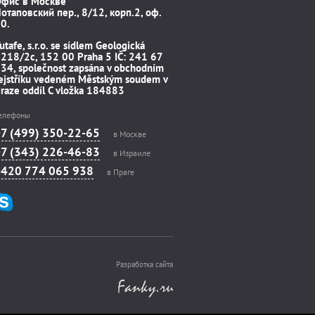
Офис в Москве
отаповский пер., 8/12, корп.2, оф.
0.
utafe, s.r.o. se sídlem Geologická
218/2c, 152 00 Praha 5 IČ: 241 67
34, společnost zapsána v obchodním
ejstříku vedeném Městským soudem v
raze oddíl C vložka 184883
елефоны
+7 (499) 350-22-65
в Москве
+7 (343) 226-46-83
в Израиле
+420 774 065 938
в Праге
Разработка сайта