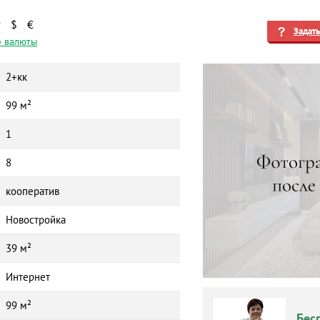
₽
$
€
Задат
 валюты
2+кк
99 м²
1
8
кооператив
Новостройка
39 м²
Интернет
99 м²
Бес