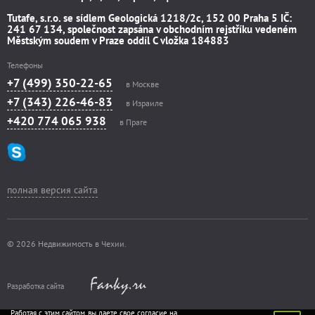
Tutafe, s.r.o. se sídlem Geologická 1218/2c, 152 00 Praha 5 IČ:
241 67 134, společnost zapsána v obchodním rejstříku vedeném
Městským soudem v Praze oddíl C vložka 184883
Телефоны
+7 (499) 350-22-65
в Москве
+7 (343) 226-46-83
в Израиле
+420 774 065 938
в Праге
полная версия сайта
© 2026 Недвижимость в Чехии.
Разработка сайта
Работая с этим сайтом, вы даете свое согласие на