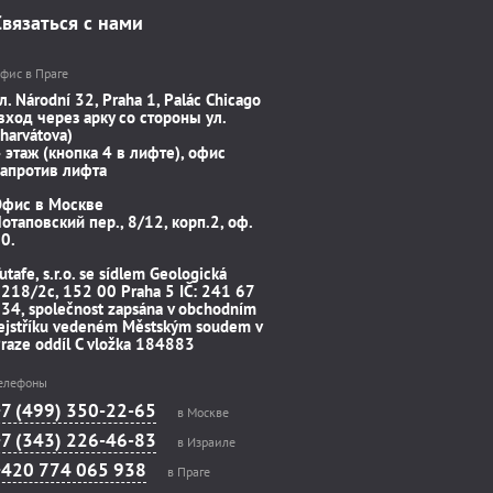
Связаться с нами
фис в Праге
л. Národní 32, Praha 1, Palác Chicago
вход через арку со стороны ул.
harvátova)
 этаж (кнопка 4 в лифте), офис
апротив лифта
Офис в Москве
отаповский пер., 8/12, корп.2, оф.
0.
utafe, s.r.o. se sídlem Geologická
218/2c, 152 00 Praha 5 IČ: 241 67
34, společnost zapsána v obchodním
ejstříku vedeném Městským soudem v
raze oddíl C vložka 184883
елефоны
+7 (499) 350-22-65
в Москве
+7 (343) 226-46-83
в Израиле
+420 774 065 938
в Праге