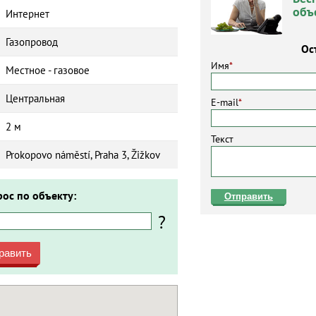
объ
Интернет
Газопровод
Ос
Имя
*
Местное - газовое
Центральная
E-mail
*
2 м
Текст
Prokopovo náměstí, Praha 3, Žižkov
рос по объекту:
Отправить
?
равить