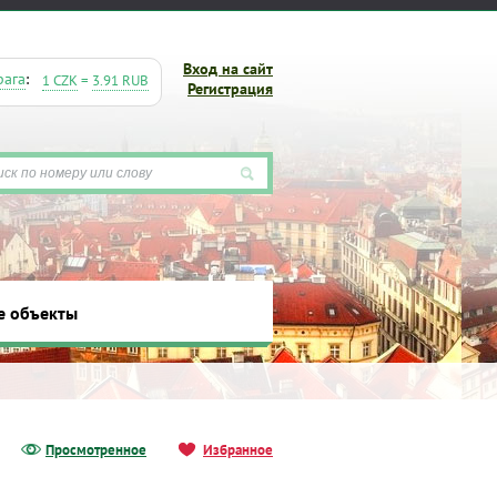
Вход на сайт
рага
:
1 CZK
=
3.91 RUB
Регистрация
е объекты
ты
Просмотренное
Избранное