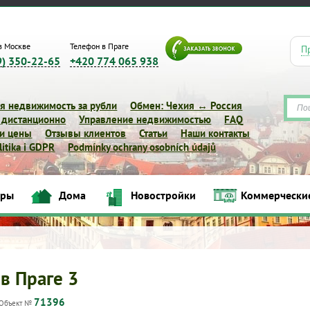
в Москве
Телефон в Праге
П
9) 350-22-65
+420 774 065 938
я недвижимость за рубли
Обмен: Чехия ↔ Россия
 дистанционно
Управление недвижимостью
FAQ
 и цены
Отзывы клиентов
Статьи
Наши контакты
itika i GDPR
Podmínky ochrany osobních údajů
иры
Дома
Новостройки
Коммерчески
Квартиры
Дома
Новостройки
Коммерческие объек
 в Праге 3
71396
Объект №