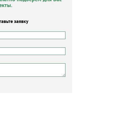
екты.
тавьте заявку