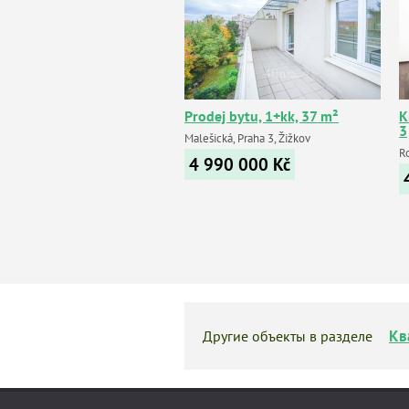
Prodej bytu, 1+kk, 37 m²
К
3
Malešická, Praha 3, Žižkov
Ro
4 990 000
Kč
Кв
Другие объекты в разделе