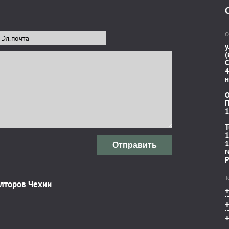
О
у
(
C
4
н
П
1
T
1
1
Отправить
r
P
Т
элторов Чехии