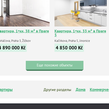
вартира, 1+кк, 38 м² в Праге
Квартира, 1+кк, 33 м² в Праге
5
háčova, Praha 3, Žižkov
Kačírkova, Praha 5, Jinonice
4 890 000
Kč
4 850 000
Kč
Еще похожие объекты
артиры
Дома
Коммерче
Другие разделы