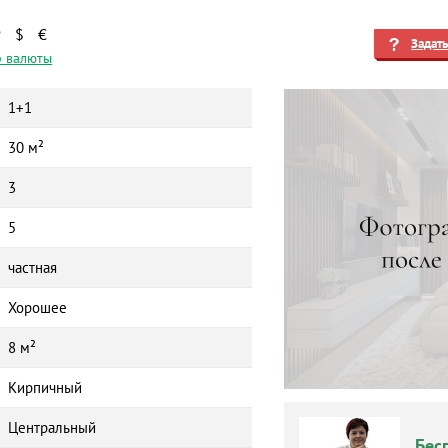
₽
$
€
Задат
 валюты
1+1
30 м²
3
5
частная
Хорошее
8 м²
Кирпичный
Центральный
Бес