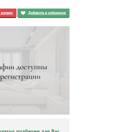
ь вопрос
Добавить в избранное
платно подберем для Вас