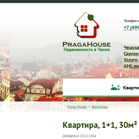
Телефон 
+7 (49
Чешска
Сделки
Услуги
AML pol
Кварт
Praga House
>
Квартиры
Квартира, 1+1, 30м²
Добавлено 20.11.2024