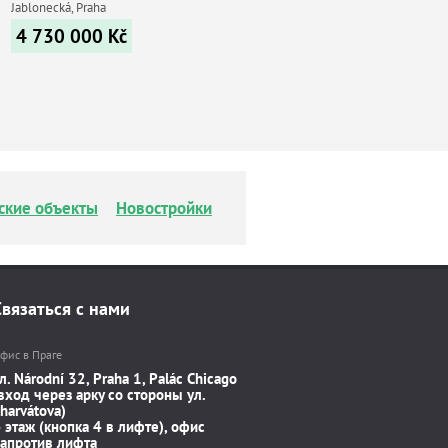
Jablonecká, Praha
4 730 000
Kč
ские объекты
Новостройки
Связаться с нами
фис в Праге
л. Národní 32, Praha 1, Palác Chicago
вход через арку со стороны ул.
harvátova)
 этаж (кнопка 4 в лифте), офис
апротив лифта