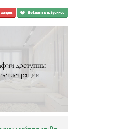
ь вопрос
Добавить в избранное
платно подберем для Вас