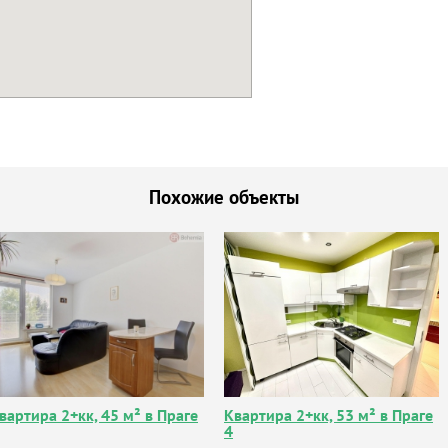
Похожие объекты
вартира 2+кк, 45 м² в Праге
Квартира 2+кк, 53 м² в Праге
4