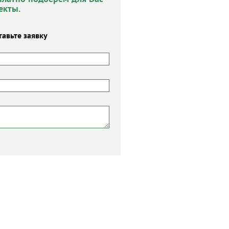
екты.
тавьте заявку