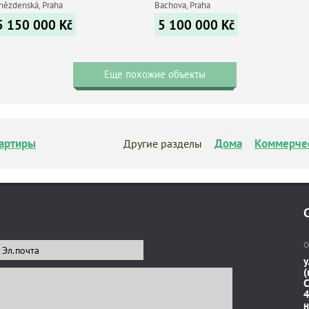
nězdenská, Praha
Bachova, Praha
5 150 000
Kč
5 100 000
Kč
Еще похожие объекты
артиры
Дома
Коммерче
Другие разделы
О
у
(
C
4
н