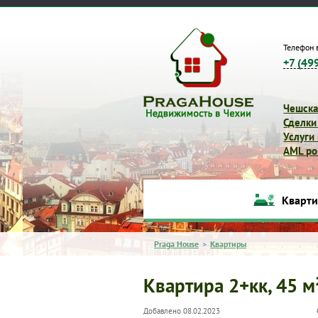
Телефон 
+7 (49
Чешска
Сделки
Услуги
AML pol
Кварт
Praga House
>
Квартиры
Квартира 2+кк, 45 м
Добавлено 08.02.2023