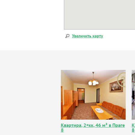
Увеличить карту
Квартира, 2+кк, 46 м² в Праге
К
8
8