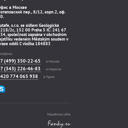
Офис в Москве
отаповский пер., 8/12, корп.2, оф.
0.
utafe, s.r.o. se sídlem Geologická
218/2c, 152 00 Praha 5 IČ: 241 67
34, společnost zapsána v obchodním
ejstříku vedeném Městským soudem v
raze oddíl C vložka 184883
елефоны
+7 (499) 350-22-65
в Москве
+7 (343) 226-46-83
в Израиле
+420 774 065 938
в Праге
Разработка сайта