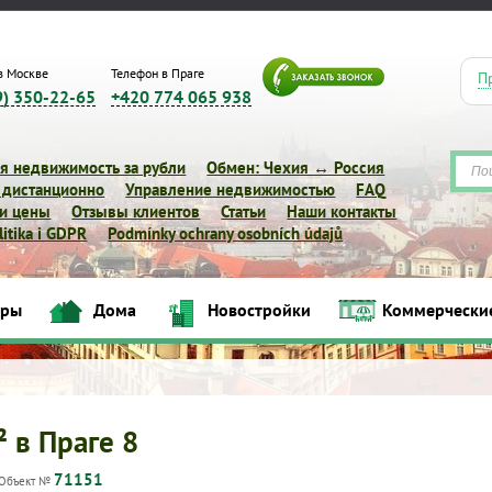
в Москве
Телефон в Праге
П
9) 350-22-65
+420 774 065 938
я недвижимость за рубли
Обмен: Чехия ↔ Россия
 дистанционно
Управление недвижимостью
FAQ
 и цены
Отзывы клиентов
Статьи
Наши контакты
itika i GDPR
Podmínky ochrany osobních údajů
иры
Дома
Новостройки
Коммерчески
Квартиры
Дома
Новостройки
Коммерческие объек
² в Праге 8
71151
Объект №