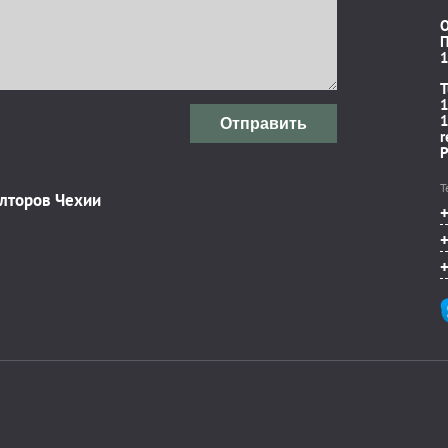
П
1
T
1
1
Отправить
r
P
Т
элторов Чехии