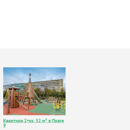
Квартира 2+кк, 52 м² в Праге
9