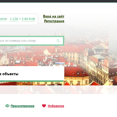
Вход на сайт
рага
:
1 CZK
=
3.88 RUB
Регистрация
е объекты
ты
Просмотренное
Избранное