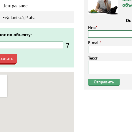
объ
Центральное
Frýdlantská, Praha
Ос
Имя
*
рос по объекту:
E-mail
*
?
Текст
равить
Отправить