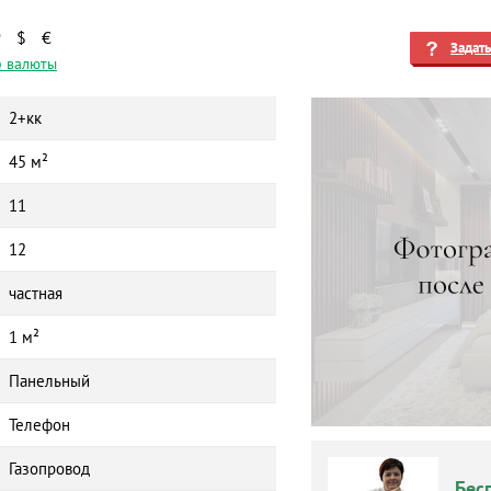
₽
$
€
Задат
 валюты
2+кк
45 м²
11
12
частная
1 м²
Панельный
Телефон
Газопровод
Бес