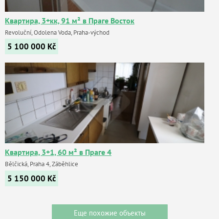
Квартира, 3+кк, 91 м² в Праге Восток
Revoluční, Odolena Voda, Praha-východ
5 100 000
Kč
Квартира, 3+1, 60 м² в Праге 4
Bělčická, Praha 4, Záběhlice
5 150 000
Kč
Еще похожие объекты