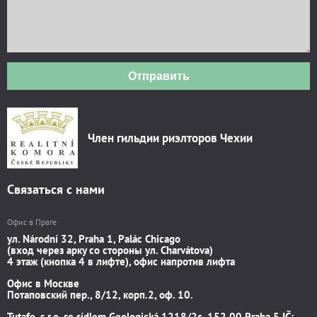
Отправить
Член гильдии риэлторов Чехии
Связаться с нами
Офис в Праге
ул. Národní 32, Praha 1, Palác Chicago
(вход через арку со стороны ул. Charvátova)
4 этаж (кнопка 4 в лифте), офис напротив лифта
Офис в Москве
Потаповский пер., 8/12, корп.2, оф. 10.
Tutafe, s.r.o. se sídlem Geologická 1218/2c, 152 00 Praha 5 IČ: