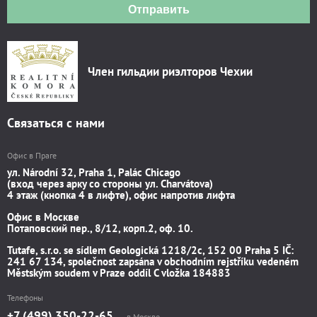
Отправить
Член гильдии риэлторов Чехии
Связаться с нами
Офис в Праге
ул. Národní 32, Praha 1, Palác Chicago
(вход через арку со стороны ул. Charvátova)
4 этаж (кнопка 4 в лифте), офис напротив лифта
Офис в Москве
Потаповский пер., 8/12, корп.2, оф. 10.
Tutafe, s.r.o. se sídlem Geologická 1218/2c, 152 00 Praha 5 IČ:
241 67 134, společnost zapsána v obchodním rejstříku vedeném
Městským soudem v Praze oddíl C vložka 184883
Телефоны
+7 (499) 350-22-65
в Москве