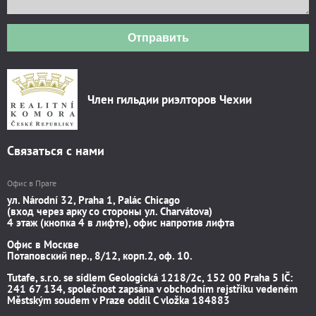
Отправить
Член гильдии риэлторов Чехии
Связаться с нами
Офис в Праге
ул. Národní 32, Praha 1, Palác Chicago
(вход через арку со стороны ул. Charvátova)
4 этаж (кнопка 4 в лифте), офис напротив лифта
Офис в Москве
Потаповский пер., 8/12, корп.2, оф. 10.
Tutafe, s.r.o. se sídlem Geologická 1218/2c, 152 00 Praha 5 IČ:
241 67 134, společnost zapsána v obchodním rejstříku vedeném
Městským soudem v Praze oddíl C vložka 184883