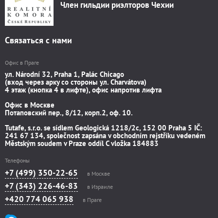
Член гильдии риэлторов Чехии
Связаться с нами
Офис в Праге
ул. Národní 32, Praha 1, Palác Chicago
(вход через арку со стороны ул. Charvátova)
4 этаж (кнопка 4 в лифте), офис напротив лифта
Офис в Москве
Потаповский пер., 8/12, корп.2, оф. 10.
Tutafe, s.r.o. se sídlem Geologická 1218/2c, 152 00 Praha 5 IČ:
241 67 134, společnost zapsána v obchodním rejstříku vedeném
Městským soudem v Praze oddíl C vložka 184883
Телефоны
+7 (499) 350-22-65
в Москве
+7 (343) 226-46-83
в Израиле
+420 774 065 938
в Праге