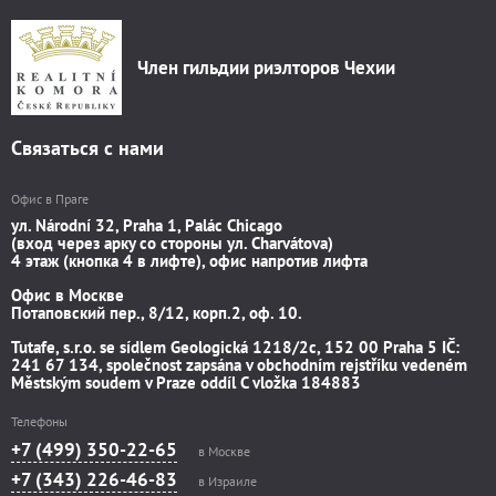
Член гильдии риэлторов Чехии
Связаться с нами
Офис в Праге
ул. Národní 32, Praha 1, Palác Chicago
(вход через арку со стороны ул. Charvátova)
4 этаж (кнопка 4 в лифте), офис напротив лифта
Офис в Москве
Потаповский пер., 8/12, корп.2, оф. 10.
Tutafe, s.r.o. se sídlem Geologická 1218/2c, 152 00 Praha 5 IČ:
241 67 134, společnost zapsána v obchodním rejstříku vedeném
Městským soudem v Praze oddíl C vložka 184883
Телефоны
+7 (499) 350-22-65
в Москве
+7 (343) 226-46-83
в Израиле