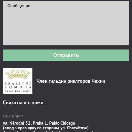
Отправить
Член гильдии риэлторов Чехии
Связаться с нами
Офис в Праге
ул. Národní 32, Praha 1, Palác Chicago
(вход через арку со стороны ул. Charvátova)