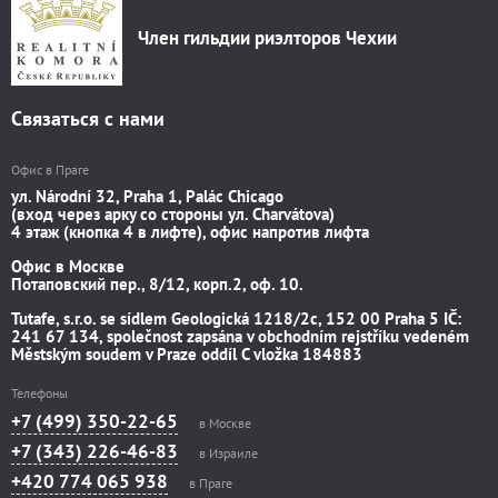
Член гильдии риэлторов Чехии
Связаться с нами
Офис в Праге
ул. Národní 32, Praha 1, Palác Chicago
(вход через арку со стороны ул. Charvátova)
4 этаж (кнопка 4 в лифте), офис напротив лифта
Офис в Москве
Потаповский пер., 8/12, корп.2, оф. 10.
Tutafe, s.r.o. se sídlem Geologická 1218/2c, 152 00 Praha 5 IČ:
241 67 134, společnost zapsána v obchodním rejstříku vedeném
Městským soudem v Praze oddíl C vložka 184883
Телефоны
+7 (499) 350-22-65
в Москве
+7 (343) 226-46-83
в Израиле
+420 774 065 938
в Праге