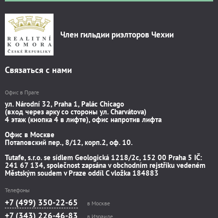
Член гильдии риэлторов Чехии
Связаться с нами
Офис в Праге
ул. Národní 32, Praha 1, Palác Chicago
(вход через арку со стороны ул. Charvátova)
4 этаж (кнопка 4 в лифте), офис напротив лифта
Офис в Москве
Потаповский пер., 8/12, корп.2, оф. 10.
Tutafe, s.r.o. se sídlem Geologická 1218/2c, 152 00 Praha 5 IČ:
241 67 134, společnost zapsána v obchodním rejstříku vedeném
Městským soudem v Praze oddíl C vložka 184883
Телефоны
+7 (499) 350-22-65
в Москве
+7 (343) 226-46-83
в Израиле