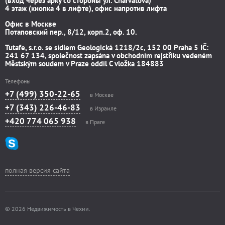
(вход через арку со стороны ул. Charvátova)
4 этаж (кнопка 4 в лифте), офис напротив лифта
Офис в Москве
Потаповский пер., 8/12, корп.2, оф. 10.
Tutafe, s.r.o. se sídlem Geologická 1218/2c, 152 00 Praha 5 IČ:
241 67 134, společnost zapsána v obchodním rejstříku vedeném
Městským soudem v Praze oddíl C vložka 184883
Телефоны
+7 (499) 350-22-65
в Москве
+7 (343) 226-46-83
в Израиле
+420 774 065 938
в Праге
полная версия сайта
© 2026 Недвижимость в Чехии.