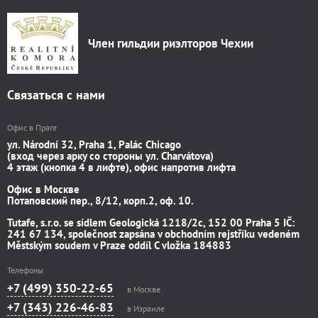
Член гильдии риэлторов Чехии
Связаться с нами
Офис в Праге
ул. Národní 32, Praha 1, Palác Chicago
(вход через арку со стороны ул. Charvátova)
4 этаж (кнопка 4 в лифте), офис напротив лифта
Офис в Москве
Потаповский пер., 8/12, корп.2, оф. 10.
Tutafe, s.r.o. se sídlem Geologická 1218/2c, 152 00 Praha 5 IČ:
241 67 134, společnost zapsána v obchodním rejstříku vedeném
Městským soudem v Praze oddíl C vložka 184883
Телефоны
+7 (499) 350-22-65
в Москве
+7 (343) 226-46-83
в Израиле