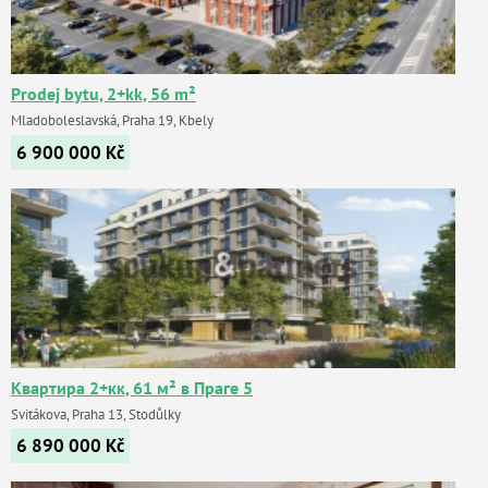
Prodej bytu, 2+kk, 56 m²
Mladoboleslavská, Praha 19, Kbely
6 900 000
Kč
Квартира 2+кк, 61 м² в Праге 5
Svitákova, Praha 13, Stodůlky
6 890 000
Kč