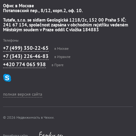
Офис в Москве
Потаповский пер., 8/12, корп.2, оф. 10.
Tutafe, s.r.o. se sídlem Geologická 1218/2c, 152 00 Praha 5 IČ:
241 67 134, společnost zapsána v obchodním rejstříku vedeném
Městským soudem v Praze oddíl C vložka 184883
Телефоны
+7 (499) 350-22-65
в Москве
+7 (343) 226-46-83
в Израиле
+420 774 065 938
в Праге
полная версия сайта
© 2026 Недвижимость в Чехии.
Разработка сайта