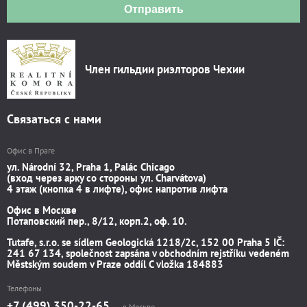
Отправить
Член гильдии риэлторов Чехии
Связаться с нами
Офис в Праге
ул. Národní 32, Praha 1, Palác Chicago
(вход через арку со стороны ул. Charvátova)
4 этаж (кнопка 4 в лифте), офис напротив лифта
Офис в Москве
Потаповский пер., 8/12, корп.2, оф. 10.
Tutafe, s.r.o. se sídlem Geologická 1218/2c, 152 00 Praha 5 IČ:
241 67 134, společnost zapsána v obchodním rejstříku vedeném
Městským soudem v Praze oddíl C vložka 184883
Телефоны
+7 (499) 350-22-65
в Москве