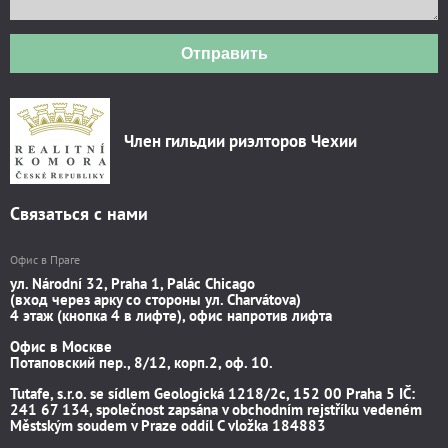
Отправить
Член гильдии риэлторов Чехии
Связаться с нами
Офис в Праге
ул. Národní 32, Praha 1, Palác Chicago
(вход через арку со стороны ул. Charvátova)
4 этаж (кнопка 4 в лифте), офис напротив лифта
Офис в Москве
Потаповский пер., 8/12, корп.2, оф. 10.
Tutafe, s.r.o. se sídlem Geologická 1218/2c, 152 00 Praha 5 IČ:
241 67 134, společnost zapsána v obchodním rejstříku vedeném
Městským soudem v Praze oddíl C vložka 184883