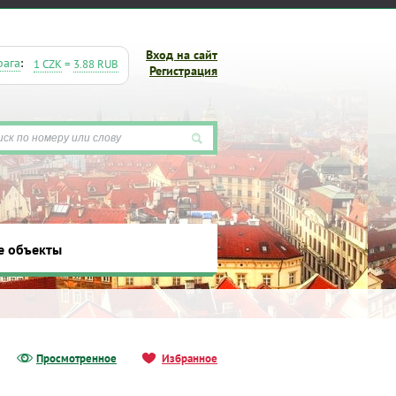
Вход на сайт
рага
:
1 CZK
=
3.88 RUB
Регистрация
е объекты
ты
Просмотренное
Избранное