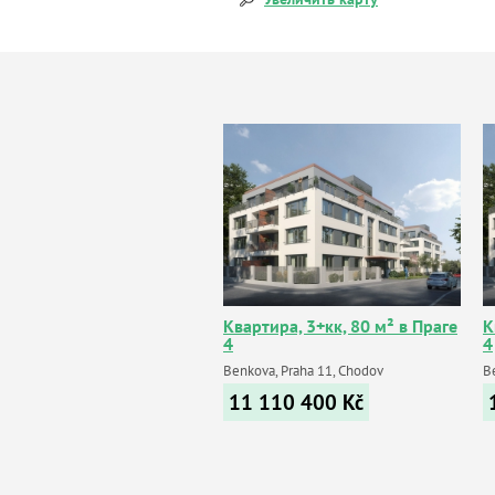
Квартира, 3+кк, 80 м² в Праге
К
4
4
Benkova, Praha 11, Chodov
B
11 110 400
Kč