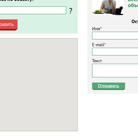
объ
?
Ос
равить
Имя
*
E-mail
*
Текст
Отправить