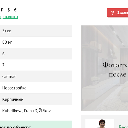
₽
$
€
Задат
ор валюты
3+кк
80 м²
6
7
частная
Новостройка
Кирпичный
Kubelíkova, Praha 3, Žižkov
Бес
рос по объекту: