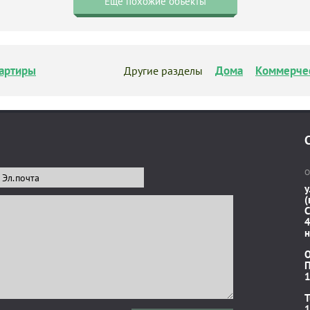
Еще похожие объекты
артиры
Дома
Коммерче
Другие разделы
О
у
(
C
4
н
П
1
T
1