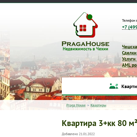
Телефон 
+7 (49
Чешска
Сделки
Услуги
AML pol
Кварт
Praga House
>
Квартиры
Квартира 3+кк 80 м²
Добавлено 21.01.2022