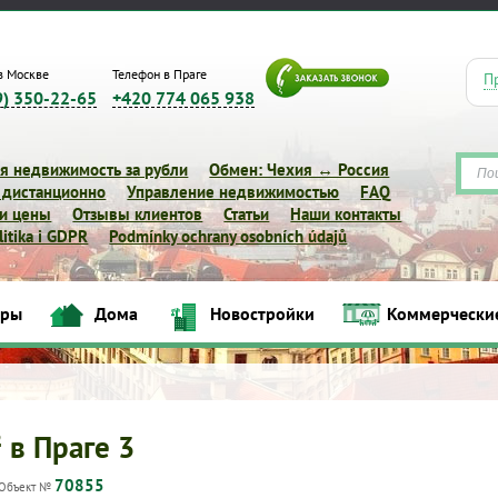
в Москве
Телефон в Праге
П
9) 350-22-65
+420 774 065 938
я недвижимость за рубли
Обмен: Чехия ↔ Россия
 дистанционно
Управление недвижимостью
FAQ
 и цены
Отзывы клиентов
Статьи
Наши контакты
itika i GDPR
Podmínky ochrany osobních údajů
иры
Дома
Новостройки
Коммерчески
Квартиры
Дома
Новостройки
Коммерческие объек
 в Праге 3
70855
Объект №