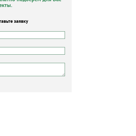
екты.
тавьте заявку