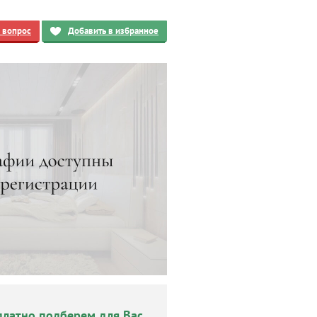
ь вопрос
Добавить в избранное
платно подберем для Вас