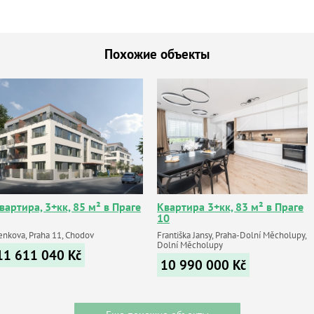
Похожие объекты
вартира, 3+кк, 85 м² в Праге
Квартира 3+кк, 83 м² в Праге
10
enkova, Praha 11, Chodov
Františka Jansy, Praha-Dolní Měcholupy,
Dolní Měcholupy
11 611 040
Kč
10 990 000
Kč