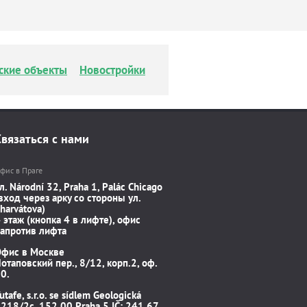
ские объекты
Новостройки
Связаться с нами
фис в Праге
л. Národní 32, Praha 1, Palác Chicago
вход через арку со стороны ул.
harvátova)
 этаж (кнопка 4 в лифте), офис
апротив лифта
Офис в Москве
отаповский пер., 8/12, корп.2, оф.
0.
utafe, s.r.o. se sídlem Geologická
218/2c, 152 00 Praha 5 IČ: 241 67