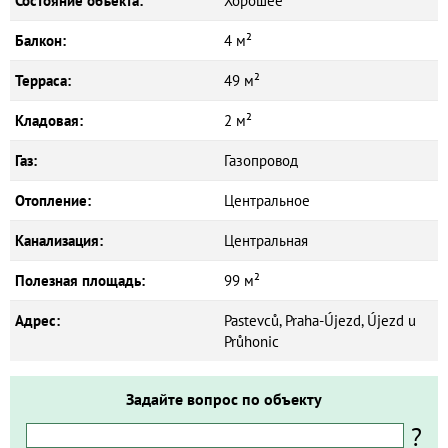
Состояние объекта:
Хорошее
Балкон:
4 м²
Терраса:
49 м²
Кладовая:
2 м²
Газ:
Газопровод
Отопление:
Центральное
Канализация:
Центральная
Полезная площадь:
99 м²
Адрес:
Pastevců, Praha-Újezd, Újezd u
Průhonic
Задайте вопрос по объекту
?