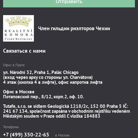
Отправить
Член гильдии риэлторов Чехии
Связаться с нами
Офис в Праге
ул. Národní 32, Praha 1, Palác Chicago
(вход через арку со стороны ул. Charvátova)
4 этаж (кнопка 4 в лифте), офис напротив лифта
Офис в Москве
Потаповский пер., 8/12, корп.2, оф. 10.
Tutafe, s.r.o. se sídlem Geologická 1218/2c, 152 00 Praha 5 IČ:
241 67 134, společnost zapsána v obchodním rejstříku vedeném
Městským soudem v Praze oddíl C vložka 184883
Телефоны
+7 (499) 350-22-65
в Москве