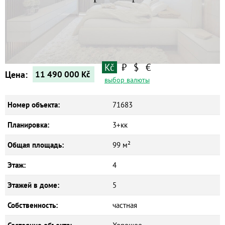
Квартиры
Дома
Новостройки
Коммерческие объекты
Kč
₽
$
€
Цена:
11 490 000
Kč
выбор валюты
Номер объекта:
71683
Планировка:
3+кк
Общая площадь:
99 м²
Этаж:
4
Этажей в доме:
5
Собственность:
частная