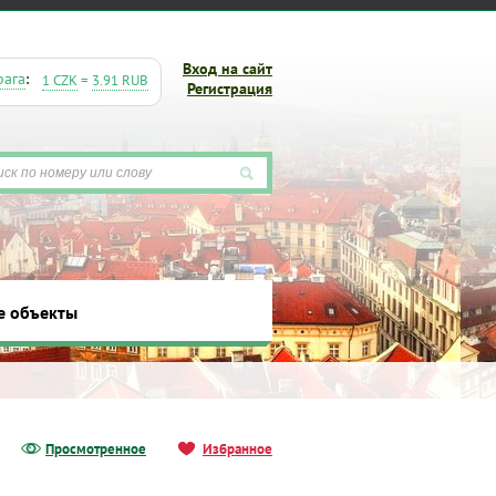
Вход на сайт
рага
:
1 CZK
=
3.91 RUB
Регистрация
е объекты
ты
Просмотренное
Избранное