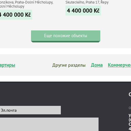
onzíkova, Praha-Dolní Měcholupy,
Skuteckého, Praha 17, Řepy
olní Měcholupy
4 400 000
Kč
4 400 000
Kč
Еще похожие объекты
артиры
Дома
Коммерче
Другие разделы
О
у
(
C
4