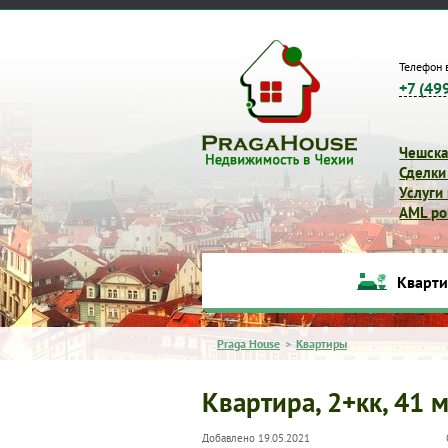
Телефон 
+7 (49
Чешска
Сделки
Услуги
AML pol
Кварт
Praga House
>
Квартиры
Квартира, 2+кк, 41 м
Добавлено 19.05.2021