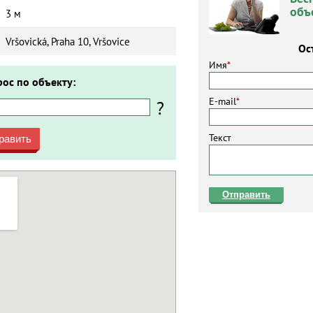
объ
3 м
Vršovická, Praha 10, Vršovice
Ос
Имя
*
рос по объекту:
E-mail
*
?
Текст
равить
Отправить