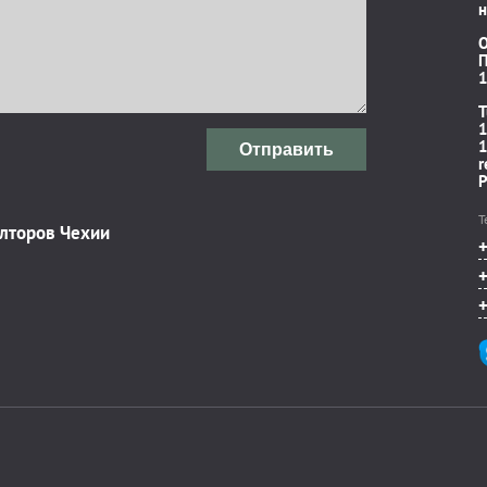
н
П
1
T
1
1
Отправить
r
P
Т
элторов Чехии