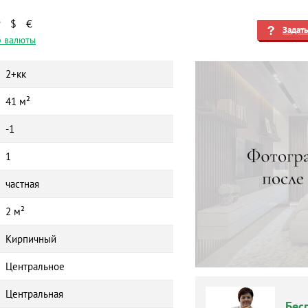
₽
$
€
Задат
 валюты
2+кк
41 м²
-1
1
частная
2 м²
Кирпичный
Центральное
Центральная
Бес