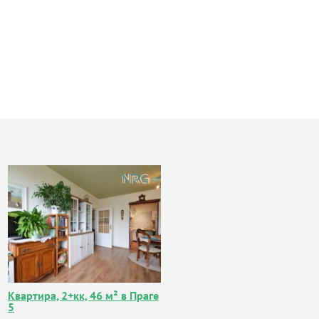
Квартира, 2+кк, 46 м² в Праге
5