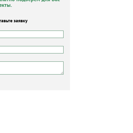
екты.
тавьте заявку