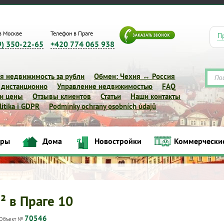
в Москве
Телефон в Праге
П
9) 350-22-65
+420 774 065 938
я недвижимость за рубли
Обмен: Чехия ↔ Россия
 дистанционно
Управление недвижимостью
FAQ
 и цены
Отзывы клиентов
Статьи
Наши контакты
itika i GDPR
Podmínky ochrany osobních údajů
иры
Дома
Новостройки
Коммерчески
Квартиры
Дома
Новостройки
Коммерческие объек
² в Праге 10
70546
Объект №