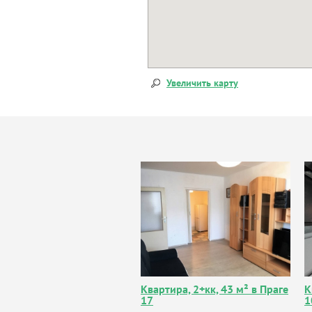
Увеличить карту
Квартира, 2+кк, 43 м² в Праге
К
17
1