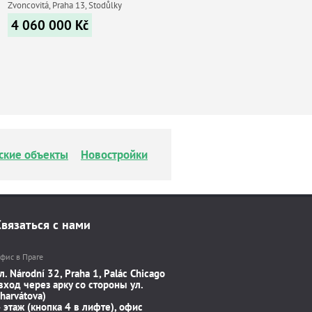
Zvoncovitá, Praha 13, Stodůlky
4 060 000
Kč
ские объекты
Новостройки
Связаться с нами
фис в Праге
л. Národní 32, Praha 1, Palác Chicago
вход через арку со стороны ул.
harvátova)
 этаж (кнопка 4 в лифте), офис