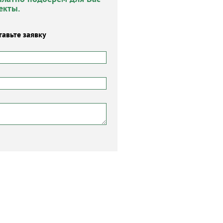
екты.
тавьте заявку