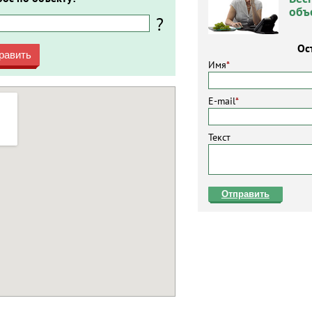
объ
?
Ос
равить
Имя
*
E-mail
*
Текст
Отправить