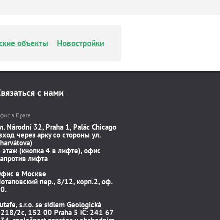
ские объекты
Новостройки
Связаться с нами
фис в Праге
л. Národní 32, Praha 1, Palác Chicago
вход через арку со стороны ул.
harvátova)
 этаж (кнопка 4 в лифте), офис
апротив лифта
Офис в Москве
отаповский пер., 8/12, корп.2, оф.
0.
utafe, s.r.o. se sídlem Geologická
218/2c, 152 00 Praha 5 IČ: 241 67