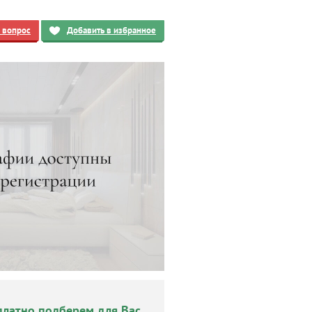
ь вопрос
Добавить в избранное
платно подберем для Вас