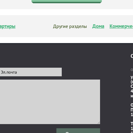
артиры
Дома
Коммерче
Другие разделы
О
у
(
C
4
н
П
1
T
1