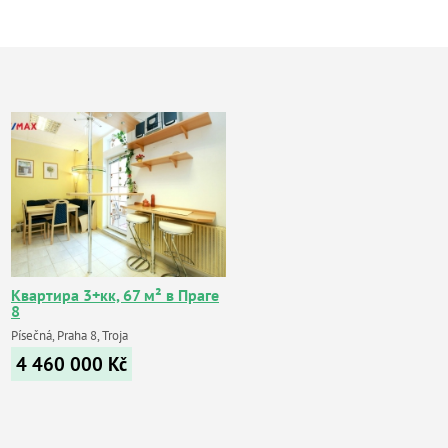
Квартира 3+кк, 67 м² в Праге
8
Písečná, Praha 8, Troja
4 460 000
Kč