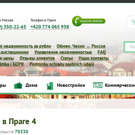
в Москве
Телефон в Праге
П
9) 350-22-65
+420 774 065 938
я недвижимость за рубли
Обмен: Чехия ↔ Россия
 дистанционно
Управление недвижимостью
FAQ
 и цены
Отзывы клиентов
Статьи
Наши контакты
itika i GDPR
Podmínky ochrany osobních údajů
иры
Дома
Новостройки
Коммерчески
Квартиры
Дома
Новостройки
Коммерческие объек
 в Праге 4
70330
Объект №