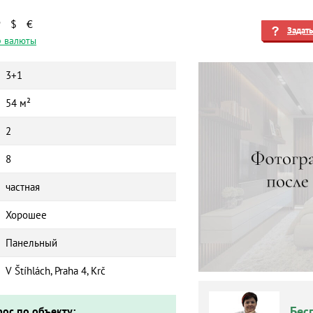
₽
$
€
Задат
 валюты
3+1
54 м²
2
8
частная
Хорошее
Панельный
V Štíhlách, Praha 4, Krč
Бес
рос по объекту: