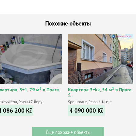
Похожие объекты
вартира, 3+1, 79 м² в Праге
Квартира 3+kk, 54 м² в Праге
4
akovského, Praha 17, Řepy
Spolupráce, Praha 4, Nusle
4 086 200
Kč
4 090 000
Kč
Еще похожие объекты