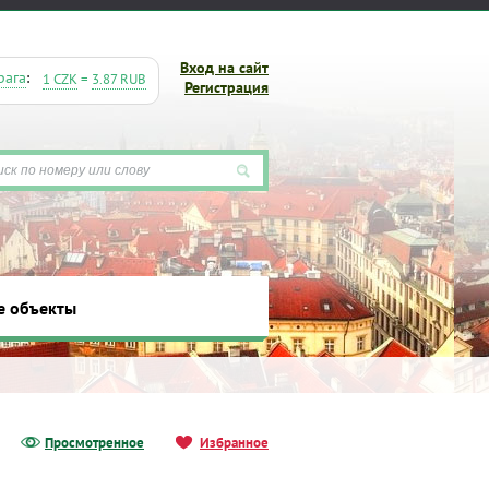
Вход на сайт
рага
:
1 CZK
=
3.87 RUB
Регистрация
е объекты
ты
Просмотренное
Избранное