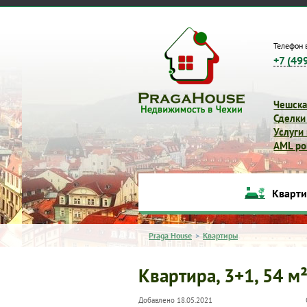
Телефон 
+7 (49
Чешска
Сделки
Услуги
AML pol
Кварт
Praga House
>
Квартиры
Квартира, 3+1, 54 м²
Добавлено 18.05.2021