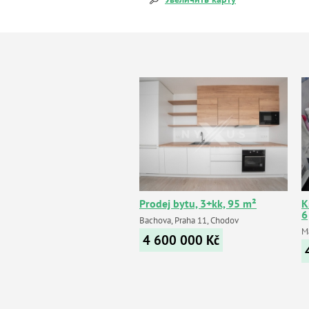
Prodej bytu, 3+kk, 95 m²
К
6
Bachova, Praha 11, Chodov
M
4 600 000
Kč