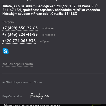
Tutafe, s.r.o. se sídlem Geologická 1218/2c, 152 00 Praha 5 IČ:
241 67 134, společnost zapsána v obchodním rejstříku vedeném
Městským soudem v Praze oddíl C vložka 184883
Телефоны
+7 (499) 350-22-65
в Москве
+7 (343) 226-46-83
в Израиле
+420 774 065 938
в Праге
полная версия сайта
© 2026 Недвижимость в Чехии.
Разработка сайта
Работая с этим сайтом, вы даете свое согласие на