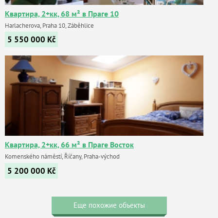
Квартира, 2+кк, 68 м² в Праге 10
Harlacherova, Praha 10, Záběhlice
5 550 000
Kč
Квартира, 2+кк, 66 м² в Праге Восток
Komenského náměstí, Říčany, Praha-východ
5 200 000
Kč
Еще похожие объекты