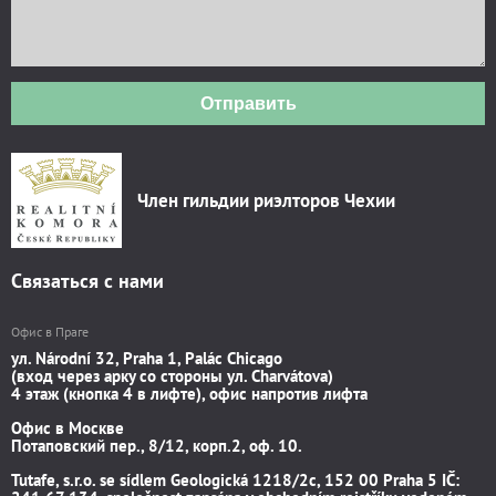
Отправить
Член гильдии риэлторов Чехии
Связаться с нами
Офис в Праге
ул. Národní 32, Praha 1, Palác Chicago
(вход через арку со стороны ул. Charvátova)
4 этаж (кнопка 4 в лифте), офис напротив лифта
Офис в Москве
Потаповский пер., 8/12, корп.2, оф. 10.
Tutafe, s.r.o. se sídlem Geologická 1218/2c, 152 00 Praha 5 IČ: