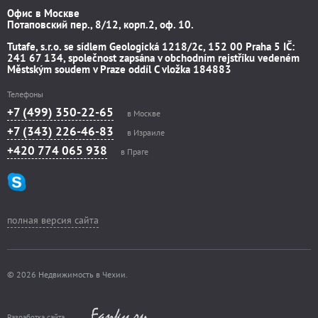
Офис в Москве
Потаповский пер., 8/12, корп.2, оф. 10.
Tutafe, s.r.o. se sídlem Geologická 1218/2c, 152 00 Praha 5 IČ:
241 67 134, společnost zapsána v obchodním rejstříku vedeném
Městským soudem v Praze oddíl C vložka 184883
Телефоны
+7 (499) 350-22-65
в Москве
+7 (343) 226-46-83
в Израиле
+420 774 065 938
в Праге
полная версия сайта
© 2026 Недвижимость в Чехии.
Разработка сайта