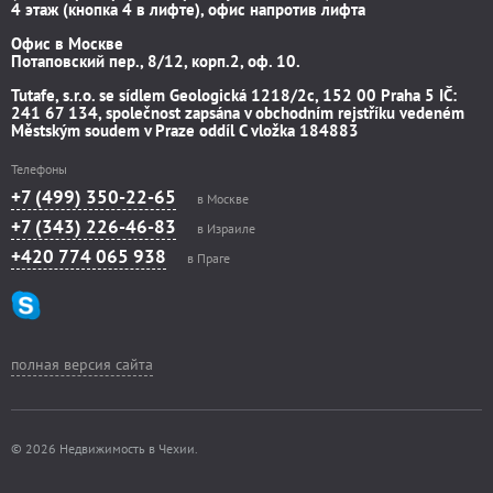
4 этаж (кнопка 4 в лифте), офис напротив лифта
Офис в Москве
Потаповский пер., 8/12, корп.2, оф. 10.
Tutafe, s.r.o. se sídlem Geologická 1218/2c, 152 00 Praha 5 IČ:
241 67 134, společnost zapsána v obchodním rejstříku vedeném
Městským soudem v Praze oddíl C vložka 184883
Телефоны
+7 (499) 350-22-65
в Москве
+7 (343) 226-46-83
в Израиле
+420 774 065 938
в Праге
полная версия сайта
© 2026 Недвижимость в Чехии.