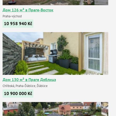
Дом 126 м² в Праге-Восток
Praha-východ
10 958 940
Kč
Дом 130 м² в Праге Дяблицэ
Chřibská, Praha-Ďáblice, Ďáblice
10 900 000
Kč