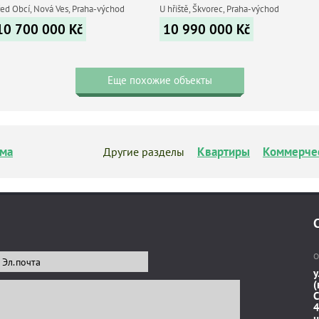
řed Obcí, Nová Ves, Praha-východ
U hřiště, Škvorec, Praha-východ
10 700 000
Kč
10 990 000
Kč
Еще похожие объекты
ма
Квартиры
Коммерче
Другие разделы
О
у
(
C
4
н