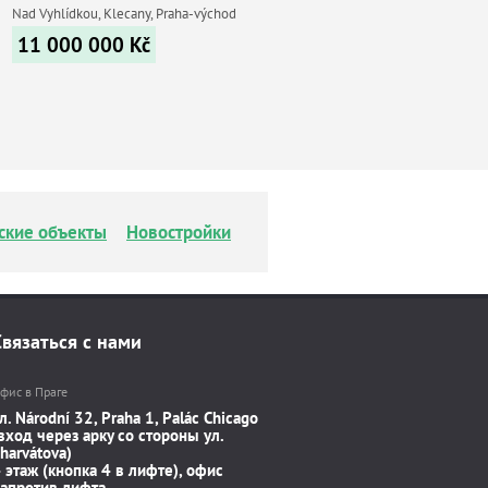
Nad Vyhlídkou, Klecany, Praha-východ
11 000 000
Kč
ские объекты
Новостройки
Связаться с нами
фис в Праге
л. Národní 32, Praha 1, Palác Chicago
вход через арку со стороны ул.
harvátova)
 этаж (кнопка 4 в лифте), офис
апротив лифта