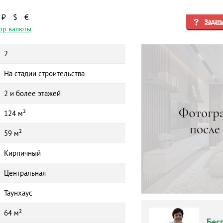
₽
$
€
Задат
ор валюты
2
На стадии строительства
2 и более этажей
124 м²
59 м²
Кирпичный
Центральная
Таунхаус
64 м²
Бес