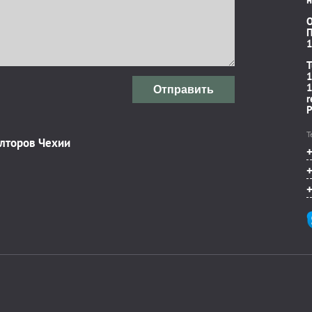
П
1
T
1
1
Отправить
r
P
Т
элторов Чехии