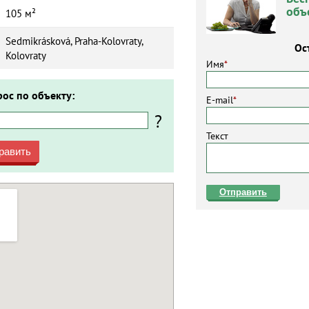
объ
105 м²
Sedmikrásková, Praha-Kolovraty,
Ос
Kolovraty
Имя
*
рос по объекту:
E-mail
*
?
Текст
равить
Отправить