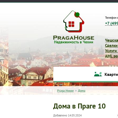
Телефон 
+7 (49
Чешска
Сделки
Услуги
AML pol
Кварт
Praga House
>
Дома
Дома в Праге 10
Добавлено 14.05.2024