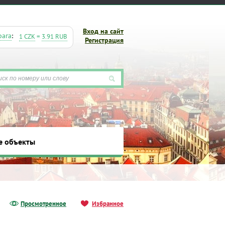
Вход на сайт
рага
:
1 CZK
=
3.91 RUB
Регистрация
е объекты
ты
Просмотренное
Избранное