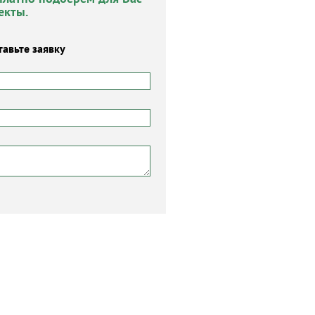
екты.
тавьте заявку