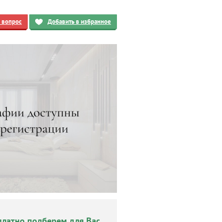
ь вопрос
Добавить в избранное
платно подберем для Вас