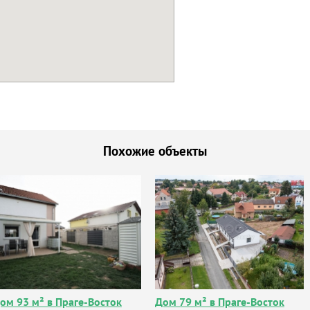
Похожие объекты
ом 93 м² в Праге-Восток
Дом 79 м² в Праге-Восток