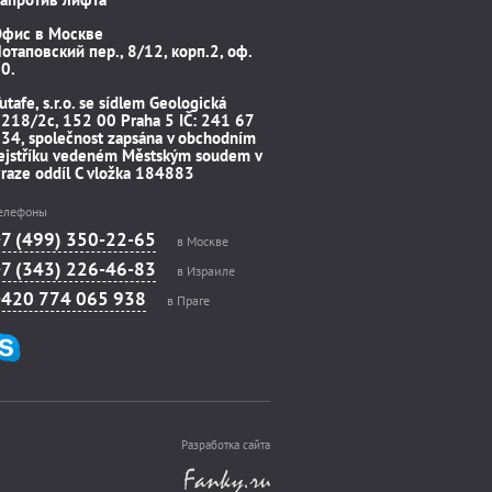
Офис в Москве
отаповский пер., 8/12, корп.2, оф.
0.
utafe, s.r.o. se sídlem Geologická
218/2c, 152 00 Praha 5 IČ: 241 67
34, společnost zapsána v obchodním
ejstříku vedeném Městským soudem v
raze oddíl C vložka 184883
елефоны
+7 (499) 350-22-65
в Москве
+7 (343) 226-46-83
в Израиле
+420 774 065 938
в Праге
Разработка сайта