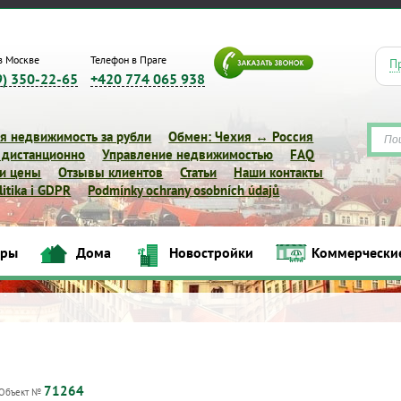
в Москве
Телефон в Праге
П
9) 350-22-65
+420 774 065 938
я недвижимость за рубли
Обмен: Чехия ↔ Россия
 дистанционно
Управление недвижимостью
FAQ
 и цены
Отзывы клиентов
Статьи
Наши контакты
itika i GDPR
Podmínky ochrany osobních údajů
иры
Дома
Новостройки
Коммерчески
Квартиры
Дома
Новостройки
Коммерческие объек
71264
Объект №