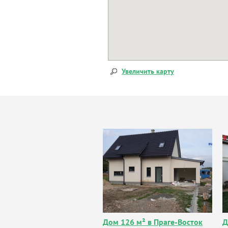
Увеличить карту
Дом 126 м² в Праге-Восток
Д