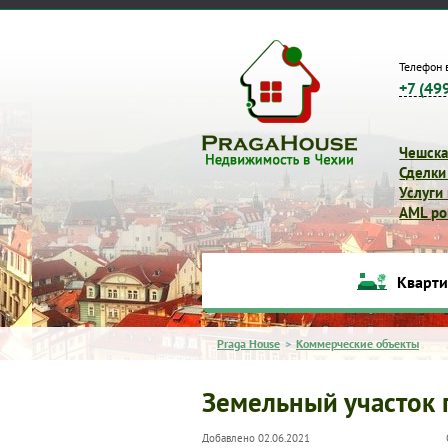
Телефон 
+7 (49
Чешска
Сделки
Услуги
AML pol
Кварт
Praga House
>
Коммерческие объекты
Земельный участок 
Добавлено 02.06.2021