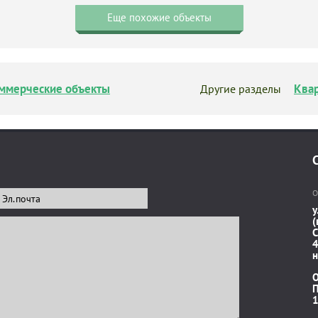
Еще похожие объекты
ммерческие объекты
Ква
Другие разделы
О
у
(
C
4
н
П
1