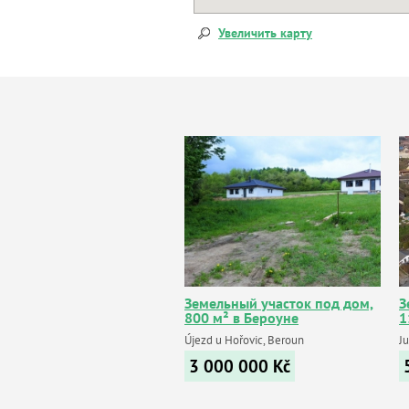
Увеличить карту
Земельный участок под дом,
З
800 м² в Бероуне
1
Újezd u Hořovic, Beroun
J
3 000 000
Kč