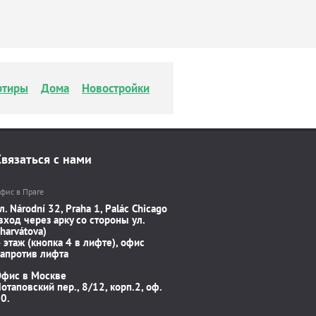
ртиры
Дома
Новостройки
Связаться с нами
фис в Праге
л. Národní 32, Praha 1, Palác Chicago
вход через арку со стороны ул.
harvátova)
 этаж (кнопка 4 в лифте), офис
апротив лифта
Офис в Москве
отаповский пер., 8/12, корп.2, оф.
0.