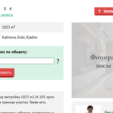
₽
$
€
Задат
 валюты
1023 м²
Kalinova, Dubí, Kladno
рос по объекту:
?
равить
од застройку 1023 м2 (4 105 крон
 границе участка. Также есть
Бес
и огорожен забором, расположен в