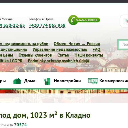
в Москве
Телефон в Праге
П
9) 350-22-65
+420 774 065 938
я недвижимость за рубли
Обмен: Чехия ↔ Россия
 дистанционно
Управление недвижимостью
FAQ
 и цены
Отзывы клиентов
Статьи
Наши контакты
itika i GDPR
Podmínky ochrany osobních údajů
иры
Дома
Новостройки
Коммерчески
Квартиры
Дома
Новостройки
Коммерческие объек
под дом, 1023 м² в Кладно
70574
Объект №