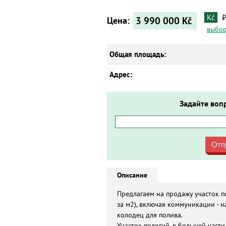
Kč
3 990 000
Kč
Цена:
выбор
Общая площадь:
Адрес:
Задайте воп
Отп
Описание
Предлагаем на продажу участок п
за м2), включая коммуникации - на
колодец для полива.
Участок пологий, в большей част