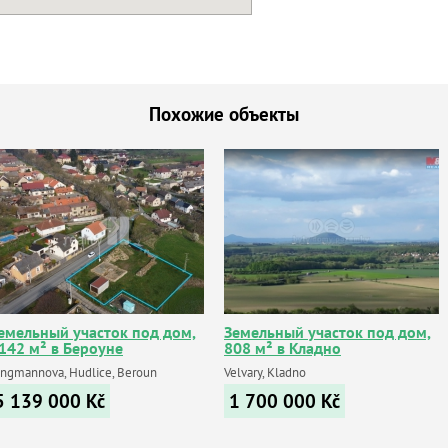
Похожие объекты
емельный участок под дом,
Земельный участок под дом,
142 м² в Бероуне
808 м² в Кладно
ungmannova, Hudlice, Beroun
Velvary, Kladno
5 139 000
Kč
1 700 000
Kč