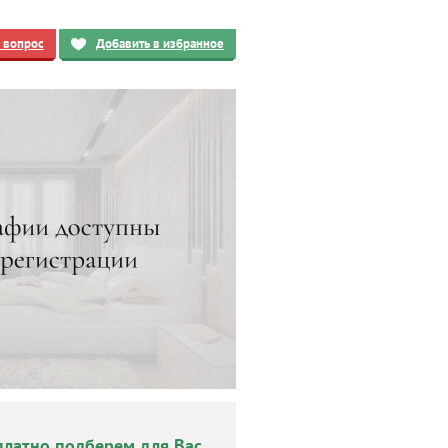
ь вопрос
Добавить в избранное
платно подберем для Вас