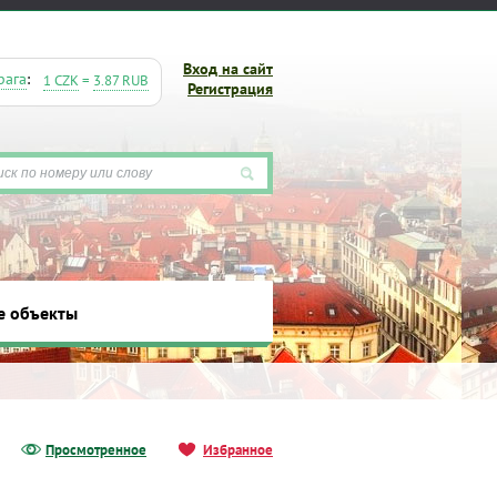
Вход на сайт
рага
:
1 CZK
=
3.87 RUB
Регистрация
е объекты
ты
Просмотренное
Избранное