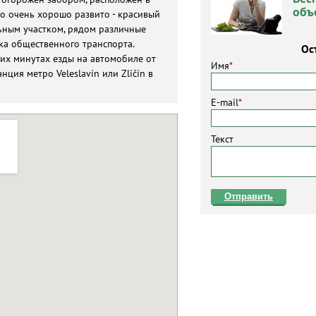
объ
то очень хорошо развито - красивый
ьным участком, рядом различные
вка общественного транспорта.
Ос
ких минутах езды на автомобиле от
Имя
*
анция метро Veleslavín или Zličín в
E-mail
*
Текст
Отправить