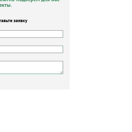
екты.
тавьте заявку