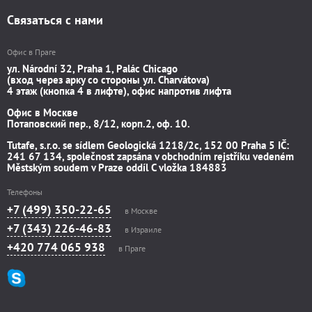
Связаться с нами
Офис в Праге
ул. Národní 32, Praha 1, Palác Chicago
(вход через арку со стороны ул. Charvátova)
4 этаж (кнопка 4 в лифте), офис напротив лифта
Офис в Москве
Потаповский пер., 8/12, корп.2, оф. 10.
Tutafe, s.r.o. se sídlem Geologická 1218/2c, 152 00 Praha 5 IČ:
241 67 134, společnost zapsána v obchodním rejstříku vedeném
Městským soudem v Praze oddíl C vložka 184883
Телефоны
+7 (499) 350-22-65
в Москве
+7 (343) 226-46-83
в Израиле
+420 774 065 938
в Праге