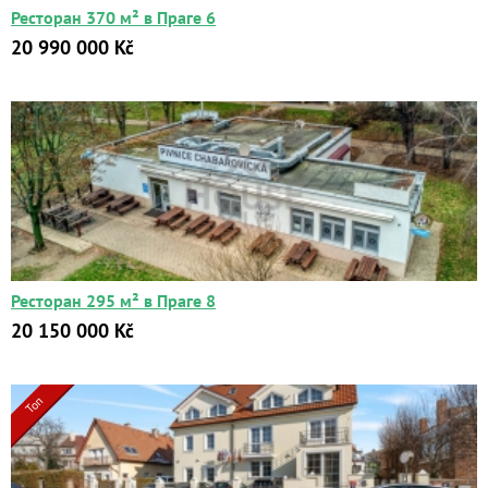
Ресторан 370 м² в Праге 6
20 990 000 Kč
Квартиры
Дома
Ресторан 295 м² в Праге 8
Новостройки
20 150 000 Kč
Коммерческие объекты
Город:
Топ
Площадь:
2
от
до
м