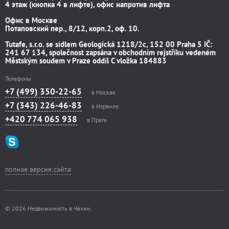
4 этаж (кнопка 4 в лифте), офис напротив лифта
Офис в Москве
Потаповский пер., 8/12, корп.2, оф. 10.
Tutafe, s.r.o. se sídlem Geologická 1218/2c, 152 00 Praha 5 IČ:
241 67 134, společnost zapsána v obchodním rejstříku vedeném
Městským soudem v Praze oddíl C vložka 184883
Телефоны
+7 (499) 350-22-65
в Москве
+7 (343) 226-46-83
в Израиле
+420 774 065 938
в Праге
полная версия сайта
© 2026 Недвижимость в Чехии.