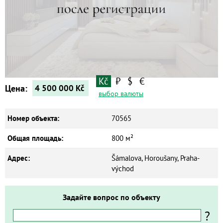
Квартиры
Дома
Новостройки
Коммерческие объекты
Kč
₽
$
€
Цена:
4 500 000
Kč
выбор валюты
Номер объекта:
70565
Общая площадь:
800 м²
Адрес:
Šámalova, Horoušany, Praha-
východ
Задайте вопрос по объекту
?