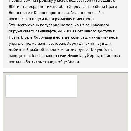
Предлагаем на продажу участок под застройку площадью
800 м2 на окраине тихого обца Хороушаны района Праги
Восток возле Клановицкого леса. Участок ровный, с
прекрасным видом на окружающую местность.
Это место очень популярно не только из-за красивого
окружающего ландшафта, но и из-за отличного доступа к
Праге. В селе Хороушаны есть детский сад, муниципальное
управление, магазин, ресторан, Хороушанский пруд для
любителей рыбной ловли и многое другое. Все удобства
находятся в близлежащем селе Нехвизды, Йирны, остановка
поезда в 3х километрах, в обце Увалы.