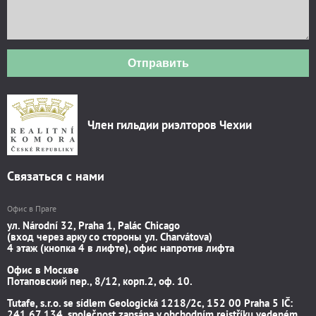
Отправить
Член гильдии риэлторов Чехии
Связаться с нами
Офис в Праге
ул. Národní 32, Praha 1, Palác Chicago
(вход через арку со стороны ул. Charvátova)
4 этаж (кнопка 4 в лифте), офис напротив лифта
Офис в Москве
Потаповский пер., 8/12, корп.2, оф. 10.
Tutafe, s.r.o. se sídlem Geologická 1218/2c, 152 00 Praha 5 IČ:
241 67 134, společnost zapsána v obchodním rejstříku vedeném