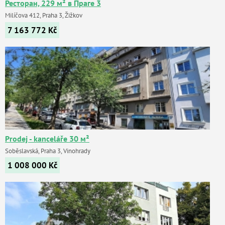
Ресторан, 229 м² в Праге 3
Milíčova 412, Praha 3, Žižkov
7 163 772
Kč
Prodej - kanceláře 30 м²
Soběslavská, Praha 3, Vinohrady
1 008 000
Kč