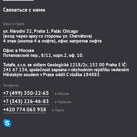
Связаться с нами
Офис в Праге
ул. Národní 32, Praha 1, Palác Chicago
(вход через арку со стороны ул. Charvátova)
4 этаж (кнопка 4 в лифте), офис напротив лифта
Офис в Москве
Потаповский пер., 8/12, корп.2, оф. 10.
Tutafe, s.r.o. se sídlem Geologická 1218/2c, 152 00 Praha 5 IČ:
241 67 134, společnost zapsána v obchodním rejstříku vedeném
Městským soudem v Praze oddíl C vložka 184883
Телефоны
+7 (499) 350-22-65
в Москве
+7 (343) 226-46-83
в Израиле
+420 774 065 938
в Праге