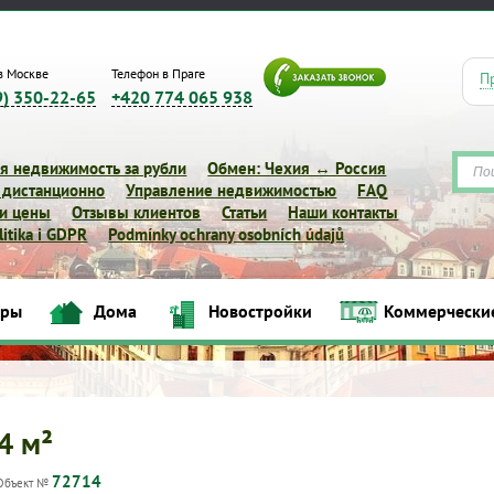
в Москве
Телефон в Праге
П
9) 350-22-65
+420 774 065 938
я недвижимость за рубли
Обмен: Чехия ↔ Россия
 дистанционно
Управление недвижимостью
FAQ
 и цены
Отзывы клиентов
Статьи
Наши контакты
itika i GDPR
Podmínky ochrany osobních údajů
иры
Дома
Новостройки
Коммерчески
Квартиры
Дома
Новостройки
Коммерческие объек
74 м²
72714
Объект №