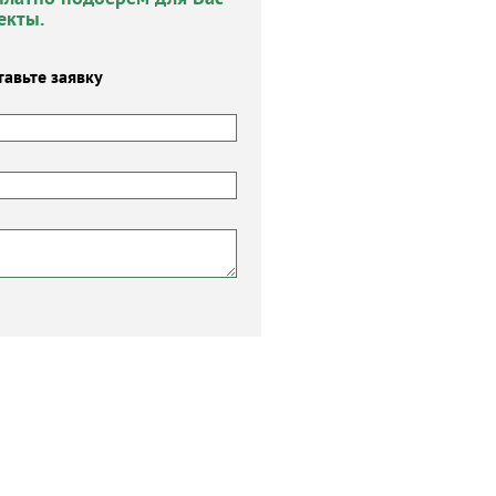
екты.
тавьте заявку