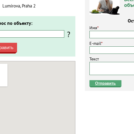
объ
Lumírova, Praha 2
Ос
рос по объекту:
Имя
*
?
E-mail
*
равить
Текст
Отправить