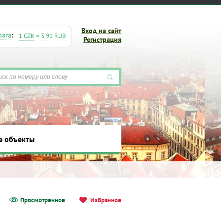
Вход на сайт
рага
:
1 CZK
=
3.91 RUB
Регистрация
е объекты
ты
Просмотренное
Избранное