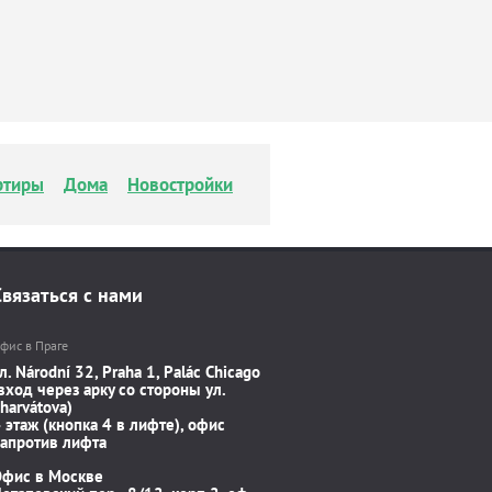
ртиры
Дома
Новостройки
Связаться с нами
фис в Праге
л. Národní 32, Praha 1, Palác Chicago
вход через арку со стороны ул.
harvátova)
 этаж (кнопка 4 в лифте), офис
апротив лифта
Офис в Москве