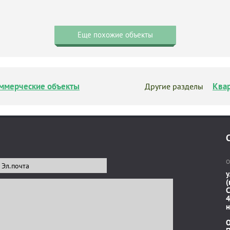
Еще похожие объекты
ммерческие объекты
Ква
Другие разделы
О
у
(
C
4
н