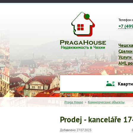
Телефон 
+7 (49
Чешска
Сделки
Услуги
AML pol
Кварт
Praga House
>
Коммерческие объекты
Prodej - kanceláře 1
Добавлено 27.07.2025