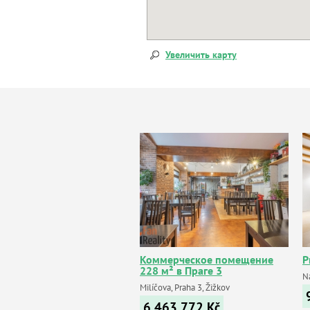
Увеличить карту
Коммерческое помещение
P
228 м² в Праге 3
N
Milíčova, Praha 3, Žižkov
6 463 772
Kč