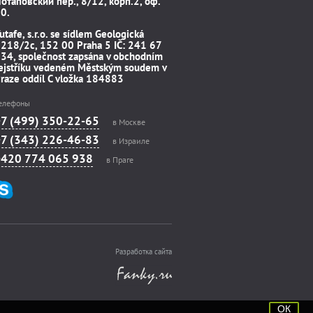
отаповский пер., 8/12, корп.2, оф.
0.
utafe, s.r.o. se sídlem Geologická
218/2c, 152 00 Praha 5 IČ: 241 67
34, společnost zapsána v obchodním
ejstříku vedeném Městským soudem v
raze oddíl C vložka 184883
елефоны
+7 (499) 350-22-65
в Москве
+7 (343) 226-46-83
в Израиле
+420 774 065 938
в Праге
Разработка сайта
ОК