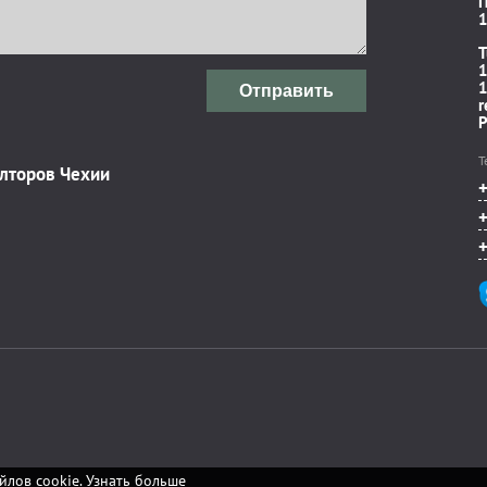
П
1
T
1
1
Отправить
r
P
Т
элторов Чехии
йлов cookie.
Узнать больше