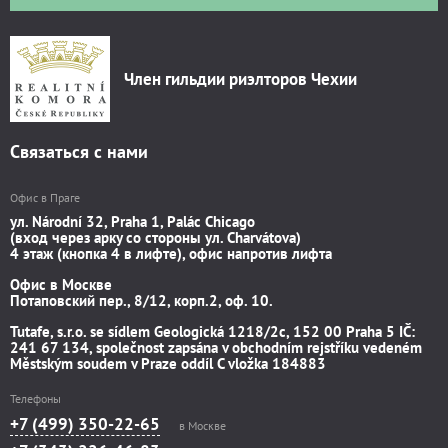
Член гильдии риэлторов Чехии
Связаться с нами
Офис в Праге
ул. Národní 32, Praha 1, Palác Chicago
(вход через арку со стороны ул. Charvátova)
4 этаж (кнопка 4 в лифте), офис напротив лифта
Офис в Москве
Потаповский пер., 8/12, корп.2, оф. 10.
Tutafe, s.r.o. se sídlem Geologická 1218/2c, 152 00 Praha 5 IČ:
241 67 134, společnost zapsána v obchodním rejstříku vedeném
Městským soudem v Praze oddíl C vložka 184883
Телефоны
+7 (499) 350-22-65
в Москве