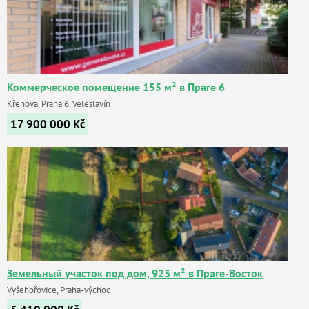
Коммерческое помещение 155 м² в Праге 6
Křenova, Praha 6, Veleslavín
17 900 000
Kč
Земельный участок под дом, 923 м² в Праге-Восток
Vyšehořovice, Praha-východ