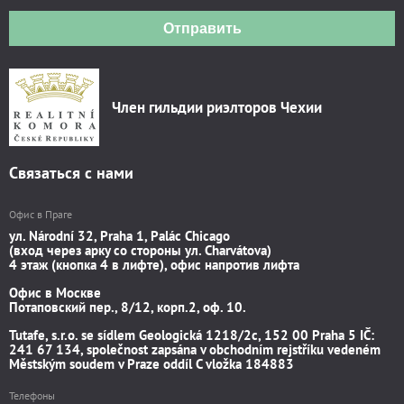
Отправить
Член гильдии риэлторов Чехии
Связаться с нами
Офис в Праге
ул. Národní 32, Praha 1, Palác Chicago
(вход через арку со стороны ул. Charvátova)
4 этаж (кнопка 4 в лифте), офис напротив лифта
Офис в Москве
Потаповский пер., 8/12, корп.2, оф. 10.
Tutafe, s.r.o. se sídlem Geologická 1218/2c, 152 00 Praha 5 IČ:
241 67 134, společnost zapsána v obchodním rejstříku vedeném
Městským soudem v Praze oddíl C vložka 184883
Телефоны