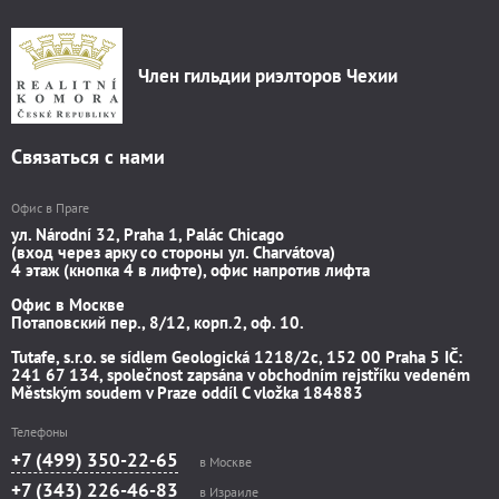
Член гильдии риэлторов Чехии
Связаться с нами
Офис в Праге
ул. Národní 32, Praha 1, Palác Chicago
(вход через арку со стороны ул. Charvátova)
4 этаж (кнопка 4 в лифте), офис напротив лифта
Офис в Москве
Потаповский пер., 8/12, корп.2, оф. 10.
Tutafe, s.r.o. se sídlem Geologická 1218/2c, 152 00 Praha 5 IČ:
241 67 134, společnost zapsána v obchodním rejstříku vedeném
Městským soudem v Praze oddíl C vložka 184883
Телефоны
+7 (499) 350-22-65
в Москве
+7 (343) 226-46-83
в Израиле