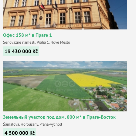
Офис 158 м² в Праге 1
Senovážné náměstí, Praha 1, Nové Město
19 430 000
Kč
Земельный участок под дом, 800 м² в Праге-Восток
Šámalova, Horoušany, Praha-východ
4 500 000
Kč