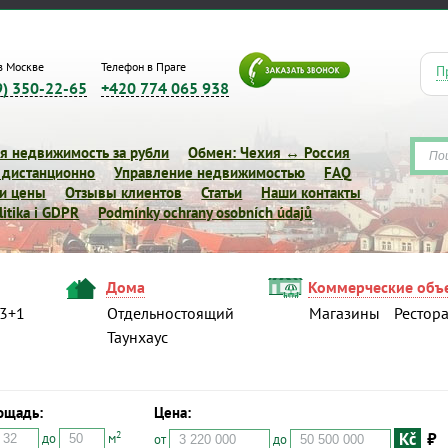
в Москве
Телефон в Праге
П
9) 350-22-65
+420 774 065 938
я недвижимость за рубли
Обмен: Чехия ↔ Россия
 дистанционно
Управление недвижимостью
FAQ
 и цены
Отзывы клиентов
Статьи
Наши контакты
itika i GDPR
Podmínky ochrany osobních údajů
Дома
Коммерческие объ
3+1
Отдельностоящий
Магазины
Рестор
Таунхаус
ощадь:
Цена:
Kč
₽
2
до
м
от
до