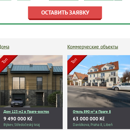
ОСТАВИТЬ ЗАЯВКУ
Дома
Коммерческие объекты
Топ
Топ
Дом 123 м2 в Праге-восток
Отель 890 м² в Праге 8
9 490 000 Kč
63 000 000 Kč
Býkev, Středočeský kraj
Davídkova, Praha 8, Libeň