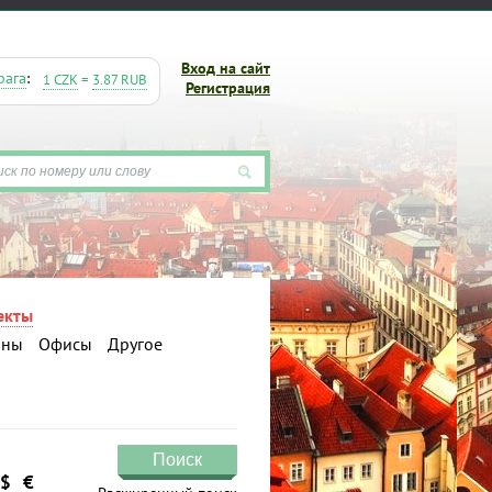
Вход на сайт
рага
:
1 CZK
=
3.87 RUB
Регистрация
екты
аны
Офисы
Другое
Поиск
$
€