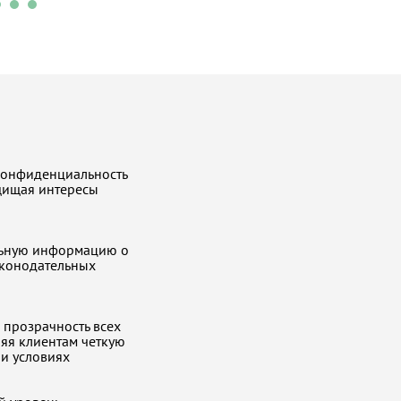
конфиденциальность
ащищая интересы
льную информацию о
аконодательных
прозрачность всех
ляя клиентам четкую
и условиях