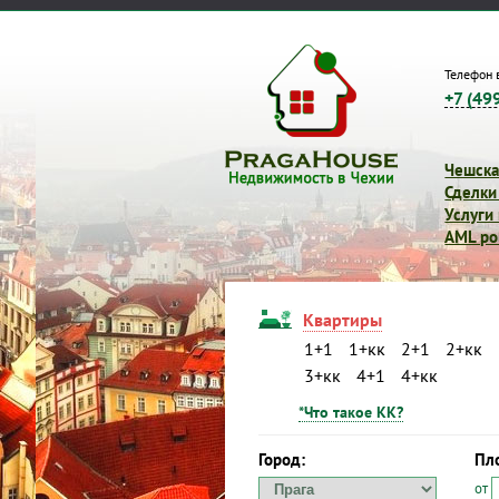
Телефон 
+7 (49
Чешска
Сделки
Услуги
AML pol
Квартиры
1+1
1+кк
2+1
2+кк
3+кк
4+1
4+кк
*Что такое КК?
Город:
Пл
от