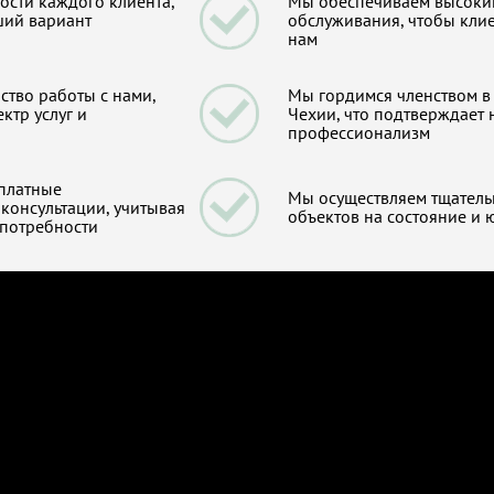
сти каждого клиента,
Мы обеспечиваем высоки
ший вариант
обслуживания, чтобы кли
нам
тво работы с нами,
Мы гордимся членством в
ктр услуг и
Чехии, что подтверждает 
профессионализм
платные
Мы осуществляем тщатель
консультации, учитывая
объектов на состояние и 
потребности