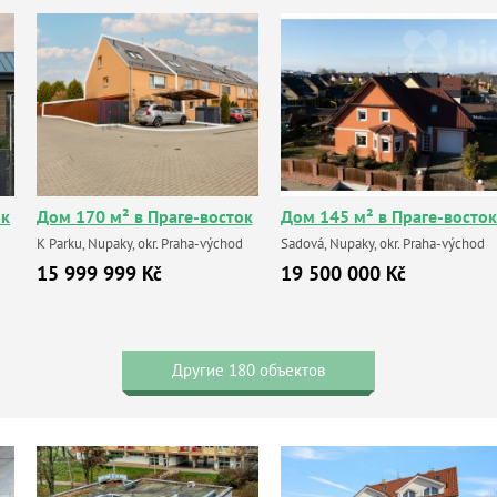
ок
Дом 170 м² в Праге-восток
Дом 145 м² в Праге-восток
K Parku, Nupaky, okr. Praha-východ
Sadová, Nupaky, okr. Praha-východ
15 999 999 Kč
19 500 000 Kč
Другие 180 объектов