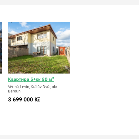
Квартира 3+кк 80 м²
Větrná, Levín, Králův Dvůr, okr.
Beroun
8 699 000 Kč