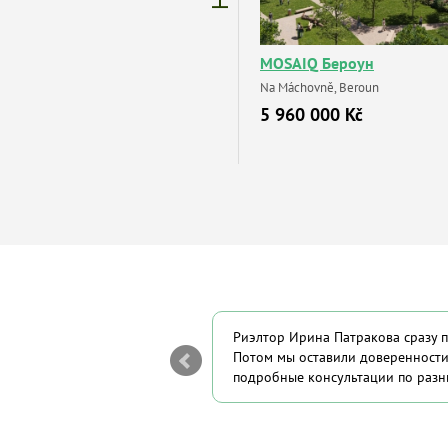
MOSAIQ Бероун
Na Máchovně, Beroun
5 960 000 Kč
движимостью. Сопровождение
Риэлтор Ирина Патракова сразу п
знакомились с Ириной в 2012
Потом мы оставили доверенности
.
читать далее
подробные консультации по разны
Лев