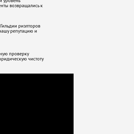
й уровень
енты возвращались к
 Гильдии риэлторов
нашу репутацию и
ную проверку
юридическую чистоту