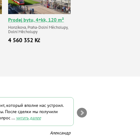
Prodej bytu, 4+kk, 120 m²
Honzíkova, Praha-Dolní Měcholupy,
Dolní Měcholupy
4 560 352 Kč
нт, который вполне нас устроил.
Я Вас всегда рекламирую, ка
ы. После сделки мы получили
Когда покупаешь недвижимость
прос ...
читать далее
работаешь не с агентством, а
Александр