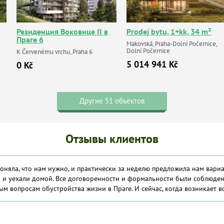
Резиденция Воковице II в
Prodej bytu, 1+kk, 34 m²
Праге 6
Makovská, Praha-Dolní Počernice,
Dolní Počernice
K Červenému vrchu, Praha 6
5 014 941 Kč
0 Kč
Другие 51 объектов
Отзывы клиентов
оняла, что нам нужно, и практически за неделю предложила нам вариа
 и уехали домой. Все договоренности и формальности были соблюден
м вопросам обустройства жизни в Праге. И сейчас, когда возникает во