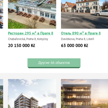
Ресторан 295 м² в Праге 8
Отель 890 м² в Праге 8
Chabařovická, Praha 8, Kobylisy
Davídkova, Praha 8, Libeň
20 150 000 Kč
63 000 000 Kč
Другие 66 объектов