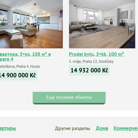
вартира, 3+кк, 108 м² в
Prodej bytu, 3+kk, 100 m²
раге 4
5. máje, Praha 13, Stodůlky
rtoškova, Praha 4, Nusle
14 932 000
Kč
14 900 000
Kč
Еще похожие объекты
артиры
Дома
Коммерче
Другие разделы