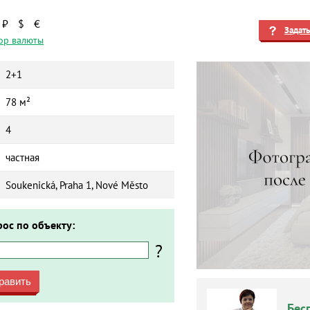
₽
$
€
Задат
ор валюты
2+1
78 м²
4
частная
Soukenická, Praha 1, Nové Město
рос по объекту:
?
равить
Бес