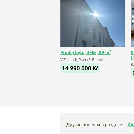
Prodej bytu, 3+kk, 89 m²
К
П
V Zámcích, Praha 8, Bohnice
Ba
14 990 000
Kč
Кв
Другие объекты в разделе