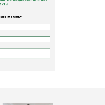
екты.
тавьте заявку