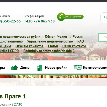
в Москве
Телефон в Праге
П
9) 350-22-65
+420 774 065 938
я недвижимость за рубли
Обмен: Чехия ↔ Россия
 дистанционно
Управление недвижимостью
FAQ
 и цены
Отзывы клиентов
Статьи
Наши контакты
itika i GDPR
Podmínky ochrany osobních údajů
иры
Дома
Новостройки
Коммерчески
Квартиры
Дома
Новостройки
Коммерческие объек
в Праге 1
72730
Объект №