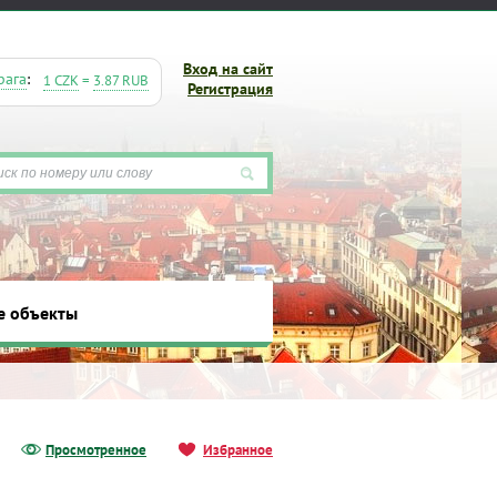
Вход на сайт
рага
:
1 CZK
=
3.87 RUB
Регистрация
е объекты
ты
Просмотренное
Избранное