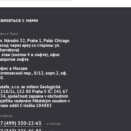
Связаться с нами
фис в Праге
л. Národní 32, Praha 1, Palác Chicago
вход через арку со стороны ул.
harvátova)
 этаж (кнопка 4 в лифте), офис
апротив лифта
Офис в Москве
отаповский пер., 8/12, корп.2, оф.
0.
utafe, s.r.o. se sídlem Geologická
218/2c, 152 00 Praha 5 IČ: 241 67
34, společnost zapsána v obchodním
ejstříku vedeném Městským soudem v
raze oddíl C vložka 184883
елефоны
+7 (499) 350-22-65
в Москве