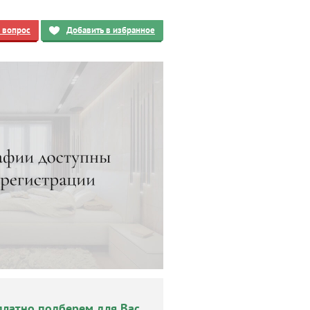
ь вопрос
Добавить в избранное
платно подберем для Вас