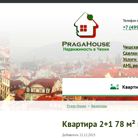
Телефон 
+7 (49
Чешска
Сделки
Услуги
AML pol
Кварт
Praga House
>
Квартиры
Квартира 2+1 78 м² 
Добавлено 21.12.2025