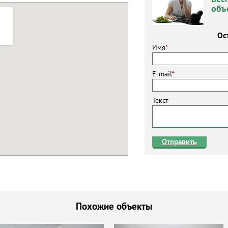
объ
Ос
Имя
*
E-mail
*
Текст
Отправить
Похожие объекты