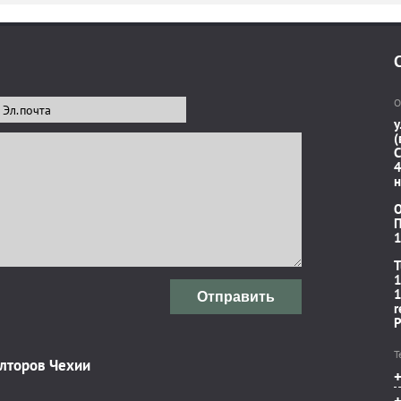
О
у
(
C
4
н
П
1
T
1
1
Отправить
r
P
Т
элторов Чехии