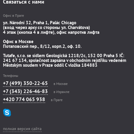
Связаться с нами
Офис в Праге
ул. Národní 32, Praha 1, Palác Chicago
(вход через арку со стороны ул. Charvátova)
4 этаж (кнопка 4 в лифте), офис напротив лифта
Офис в Москве
Потаповский пер., 8/12, корп.2, оф. 10.
Tutafe, s.r.o. se sídlem Geologická 1218/2c, 152 00 Praha 5 IČ:
241 67 134, společnost zapsána v obchodním rejstříku vedeném
Městským soudem v Praze oddíl C vložka 184883
Телефоны
+7 (499) 350-22-65
в Москве
+7 (343) 226-46-83
в Израиле
+420 774 065 938
в Праге
полная версия сайта