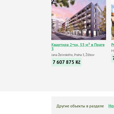
Квартира 2+кк, 53 м² в Праге
Р
3
Mi
Jana Želivského, Praha 3, Žižkov
7 607 875
Kč
Но
Другие объекты в разделе