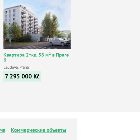
Квартира 2+кк, 58 м² в Праге
6
Laudova, Praha
7 295 000
Kč
ма
Коммерческие объекты