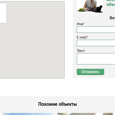
объ
Ос
Имя
*
E-mail
*
Текст
Отправить
Похожие объекты