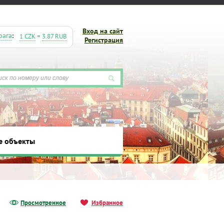
Вход на сайт
рага
:
1 CZK
=
3.87 RUB
Регистрация
е объекты
ты
Просмотренное
Избранное