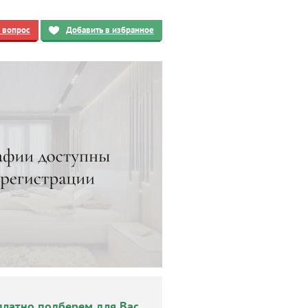
ь вопрос
Добавить в избранное
платно подберем для Вас