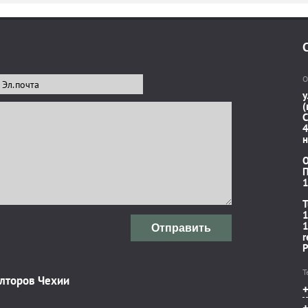
О
у
(
C
4
н
П
1
T
1
1
Отправить
r
P
Т
элторов Чехии