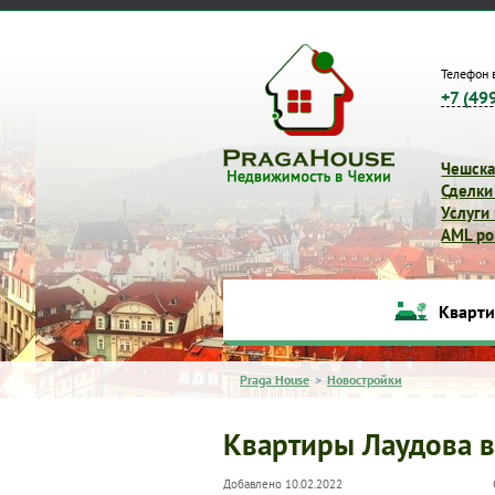
Телефон 
+7 (49
Чешска
Сделки
Услуги
AML pol
Кварт
Praga House
>
Новостройки
Квартиры Лаудова в
Добавлено 10.02.2022