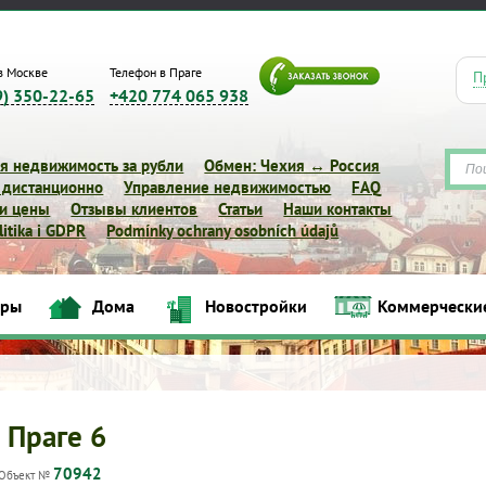
в Москве
Телефон в Праге
П
9) 350-22-65
+420 774 065 938
я недвижимость за рубли
Обмен: Чехия ↔ Россия
 дистанционно
Управление недвижимостью
FAQ
 и цены
Отзывы клиентов
Статьи
Наши контакты
itika i GDPR
Podmínky ochrany osobních údajů
иры
Дома
Новостройки
Коммерчески
Квартиры
Дома
Новостройки
Коммерческие объек
 Праге 6
70942
Объект №