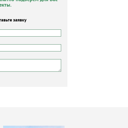
екты.
тавьте заявку