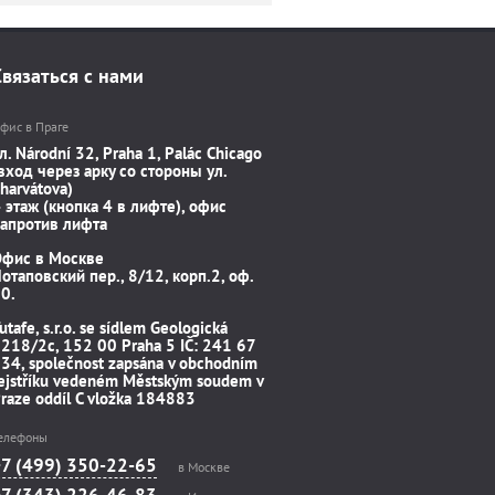
Связаться с нами
фис в Праге
л. Národní 32, Praha 1, Palác Chicago
вход через арку со стороны ул.
harvátova)
 этаж (кнопка 4 в лифте), офис
апротив лифта
Офис в Москве
отаповский пер., 8/12, корп.2, оф.
0.
utafe, s.r.o. se sídlem Geologická
218/2c, 152 00 Praha 5 IČ: 241 67
34, společnost zapsána v obchodním
ejstříku vedeném Městským soudem v
raze oddíl C vložka 184883
елефоны
+7 (499) 350-22-65
в Москве