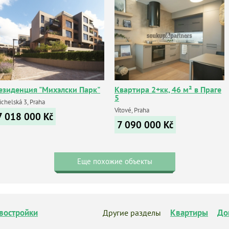
езиденция "Михэлски Парк"
Квартира 2+кк, 46 м² в Праге
5
chelská 3, Praha
Vítové, Praha
7 018 000
Kč
7 090 000
Kč
Еще похожие объекты
востройки
Квартиры
До
Другие разделы