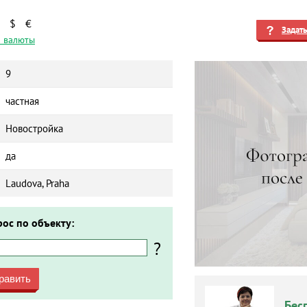
$
€
Задат
 валюты
9
частная
Новостройка
да
Laudova, Praha
рос по объекту:
?
равить
Бес