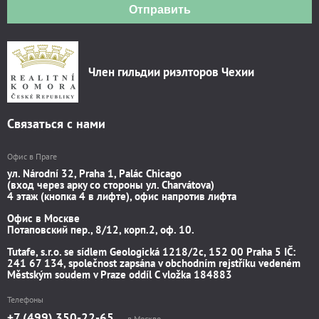
Отправить
Член гильдии риэлторов Чехии
Связаться с нами
Офис в Праге
ул. Národní 32, Praha 1, Palác Chicago
(вход через арку со стороны ул. Charvátova)
4 этаж (кнопка 4 в лифте), офис напротив лифта
Офис в Москве
Потаповский пер., 8/12, корп.2, оф. 10.
Tutafe, s.r.o. se sídlem Geologická 1218/2c, 152 00 Praha 5 IČ:
241 67 134, společnost zapsána v obchodním rejstříku vedeném
Městským soudem v Praze oddíl C vložka 184883
Телефоны
+7 (499) 350-22-65
в Москве