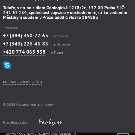
Tutafe, s.r.o. se sídlem Geologická 1218/2c, 152 00 Praha 5 IČ:
241 67 134, společnost zapsána v obchodním rejstříku vedeném
Městským soudem v Praze oddíl C vložka 184883
Телефоны
+7 (499) 350-22-65
в Москве
+7 (343) 226-46-83
в Израиле
+420 774 065 938
в Праге
полная версия сайта
© 2026 Недвижимость в Чехии.
Разработка сайта
Работая с этим сайтом, вы даете свое согласие на