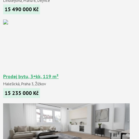
Lindleyova, Praha 6, Dejvice
15 490 000
Kč
Prodej bytu, 3+kk, 119 m²
Malešická, Praha 3, Žižkov
15 235 000
Kč