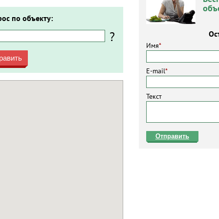
объ
рос по объекту:
?
Ос
Имя
*
равить
E-mail
*
Текст
Отправить