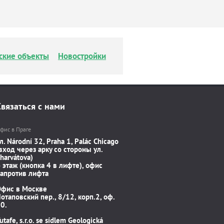
ские объекты
Новостройки
Связаться с нами
фис в Праге
л. Národní 32, Praha 1, Palác Chicago
вход через арку со стороны ул.
harvátova)
 этаж (кнопка 4 в лифте), офис
апротив лифта
Офис в Москве
отаповский пер., 8/12, корп.2, оф.
0.
utafe, s.r.o. se sídlem Geologická