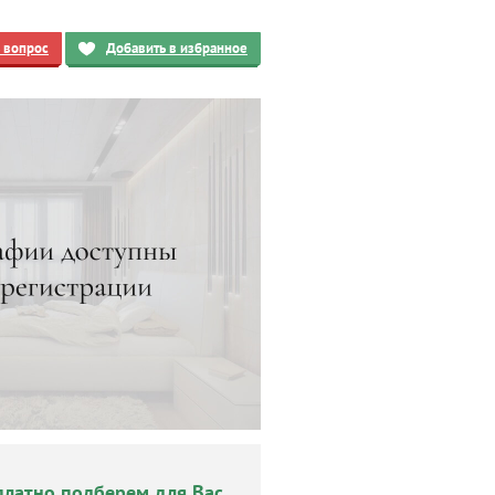
ь вопрос
Добавить в избранное
платно подберем для Вас