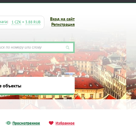
Вход на сайт
рага
:
1 CZK
=
3.88 RUB
Регистрация
е объекты
ты
Просмотренное
Избранное