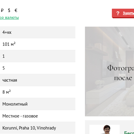
₽
$
€
Задат
ор валюты
4+кк
101 м²
1
5
частная
8 м²
Монолитный
Местное - газовое
Korunní, Praha 10, Vinohrady
Бес