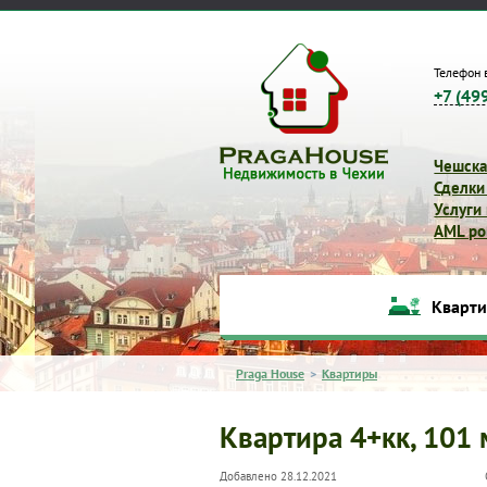
Телефон 
+7 (49
Чешска
Сделки
Услуги
AML pol
Кварт
Praga House
>
Квартиры
Квартира 4+кк, 101 
Добавлено 28.12.2021