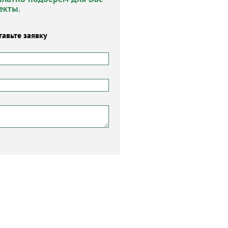
екты.
тавьте заявку