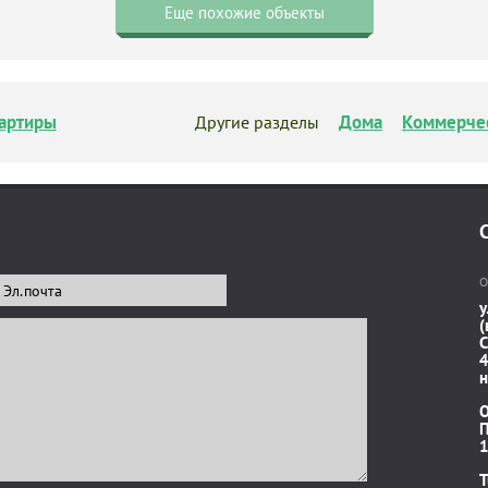
Еще похожие объекты
артиры
Дома
Коммерче
Другие разделы
О
у
(
C
4
н
П
1
T