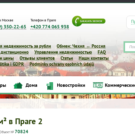
в Москве
Телефон в Праге
П
9) 350-22-65
+420 774 065 938
я недвижимость за рубли
Обмен: Чехия ↔ Россия
 дистанционно
Управление недвижимостью
FAQ
 и цены
Отзывы клиентов
Статьи
Наши контакты
itika i GDPR
Podmínky ochrany osobních údajů
иры
Дома
Новостройки
Коммерчески
Квартиры
Дома
Новостройки
Коммерческие объек
м² в Праге 2
70824
Объект №