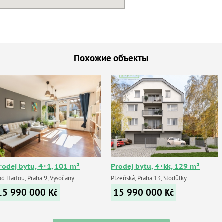
Похожие объекты
rodej bytu, 4+1, 101 m²
Prodej bytu, 4+kk, 129 m²
od Harfou, Praha 9, Vysočany
Plzeňská, Praha 13, Stodůlky
15 990 000
Kč
15 990 000
Kč