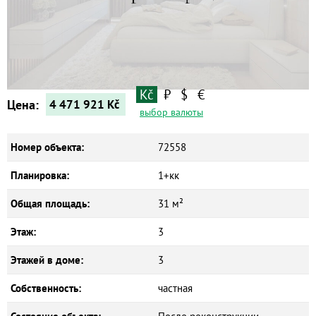
Квартиры
Дома
Новостройки
Коммерческие объекты
Kč
₽
$
€
Цена:
4 471 921
Kč
выбор валюты
Номер объекта:
72558
Планировка:
1+кк
Общая площадь:
31 м²
Этаж:
3
Этажей в доме:
3
Собственность:
частная