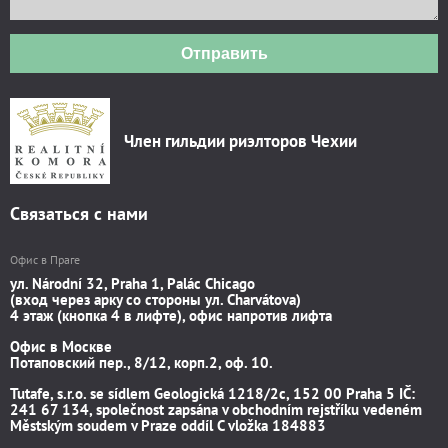
Отправить
Член гильдии риэлторов Чехии
Связаться с нами
Офис в Праге
ул. Národní 32, Praha 1, Palác Chicago
(вход через арку со стороны ул. Charvátova)
4 этаж (кнопка 4 в лифте), офис напротив лифта
Офис в Москве
Потаповский пер., 8/12, корп.2, оф. 10.
Tutafe, s.r.o. se sídlem Geologická 1218/2c, 152 00 Praha 5 IČ:
241 67 134, společnost zapsána v obchodním rejstříku vedeném
Městským soudem v Praze oddíl C vložka 184883