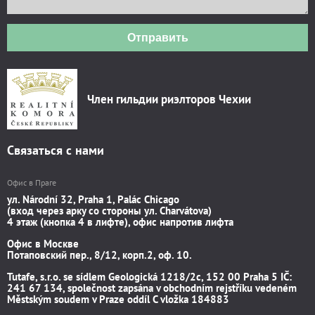
Отправить
Член гильдии риэлторов Чехии
Связаться с нами
Офис в Праге
ул. Národní 32, Praha 1, Palác Chicago
(вход через арку со стороны ул. Charvátova)
4 этаж (кнопка 4 в лифте), офис напротив лифта
Офис в Москве
Потаповский пер., 8/12, корп.2, оф. 10.
Tutafe, s.r.o. se sídlem Geologická 1218/2c, 152 00 Praha 5 IČ:
241 67 134, společnost zapsána v obchodním rejstříku vedeném
Městským soudem v Praze oddíl C vložka 184883