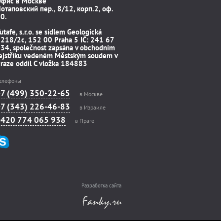
Офис в Москве
отаповский пер., 8/12, корп.2, оф.
0.
utafe, s.r.o. se sídlem Geologická
218/2c, 152 00 Praha 5 IČ: 241 67
34, společnost zapsána v obchodním
ejstříku vedeném Městským soudem v
raze oddíl C vložka 184883
елефоны
+7 (499) 350-22-65
в Москве
+7 (343) 226-46-83
в Израиле
+420 774 065 938
в Праге
Разработка сайта