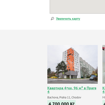
Увеличить карту
Квартира 4+кк, 96 м² в Праге
К
4
4
Bachova, Praha 11, Chodov
M
4 700 000
Kč