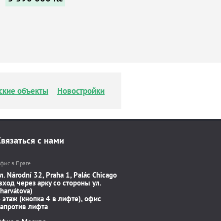
ские объекты
Новостройки
Связаться с нами
фис в Праге
л. Národní 32, Praha 1, Palác Chicago
вход через арку со стороны ул.
harvátova)
 этаж (кнопка 4 в лифте), офис
апротив лифта