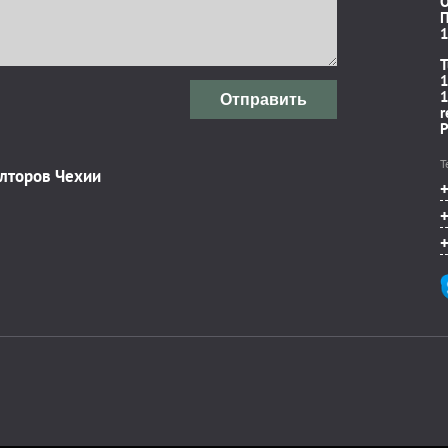
П
1
T
1
1
Отправить
r
P
Т
элторов Чехии