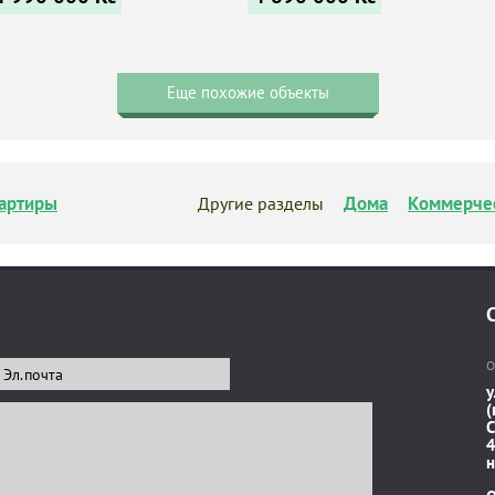
Еще похожие объекты
артиры
Дома
Коммерче
Другие разделы
О
у
(
C
4
н