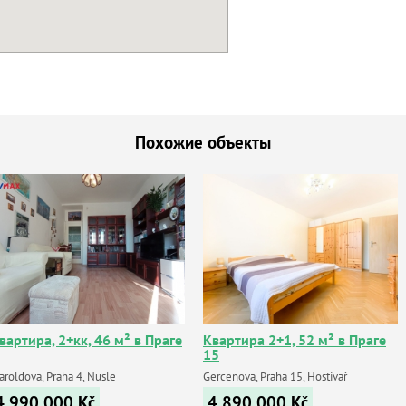
Похожие объекты
вартира, 2+кк, 46 м² в Праге
Квартира 2+1, 52 м² в Праге
15
aroldova, Praha 4, Nusle
Gercenova, Praha 15, Hostivař
4 990 000
Kč
4 890 000
Kč