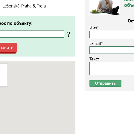
объ
Lešenská, Praha 8, Troja
Ос
рос по объекту:
Имя
*
?
E-mail
*
равить
Текст
Отправить