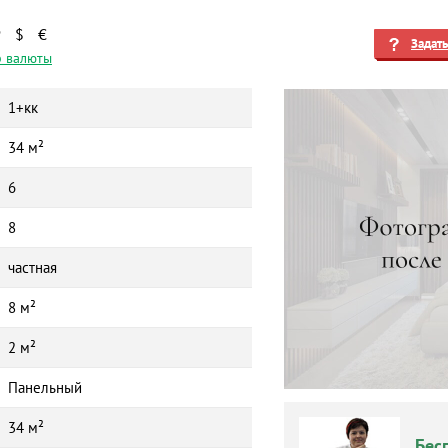
₽
$
€
Задат
 валюты
1+кк
34 м²
6
8
частная
8 м²
2 м²
Панельный
34 м²
Бес