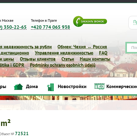
в Москве
Телефон в Праге
П
9) 350-22-65
+420 774 065 938
я недвижимость за рубли
Обмен: Чехия ↔ Россия
 дистанционно
Управление недвижимостью
FAQ
 и цены
Отзывы клиентов
Статьи
Наши контакты
itika i GDPR
Podmínky ochrany osobních údajů
иры
Дома
Новостройки
Коммерчески
Квартиры
Дома
Новостройки
Коммерческие объек
 m²
72521
Объект №