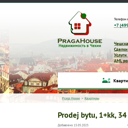
Телефон 
+7 (49
Чешска
Сделки
Услуги
AML pol
Кварт
Praga House
>
Квартиры
Prodej bytu, 1+kk, 34
Добавлено 15.05.2025