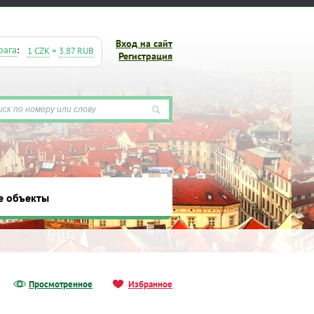
Вход на сайт
рага
:
1 CZK
=
3.87 RUB
Регистрация
е объекты
ты
Просмотренное
Избранное