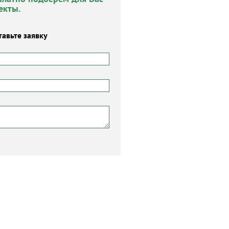
екты.
тавьте заявку