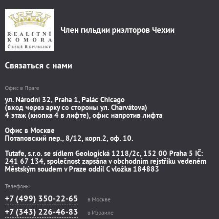
Член гильдии риэлторов Чехии
Связаться с нами
Офис в Праге
ул. Národní 32, Praha 1, Palác Chicago
(вход через арку со стороны ул. Charvátova)
4 этаж (кнопка 4 в лифте), офис напротив лифта
Офис в Москве
Потаповский пер., 8/12, корп.2, оф. 10.
Tutafe, s.r.o. se sídlem Geologická 1218/2c, 152 00 Praha 5 IČ:
241 67 134, společnost zapsána v obchodním rejstříku vedeném
Městským soudem v Praze oddíl C vložka 184883
Телефоны
+7 (499) 350-22-65
в Москве
+7 (343) 226-46-83
в Израиле